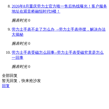
2026年8月重庆劳力士官方唯一售后热线曝光！客户服务
地址在观音桥融恒时代9楼！
腕表时光
0
劳力士手表不走了怎么办_--劳力士手表停摆，解决办法
大揭秘
腕表时光
0
劳力士手表受磁怎么回事--劳力士手表受磁究竟是怎么
一回事
腕表时光
0
全部回复
暂无回复，快来抢沙发
回复
本平台为名表服务信息索引平台，所展示信息均来源于公开网
络，通过人工、机器与 AI 进行多信源交叉验证，结合真实用
户经验、官方网站及权威媒体综合核验，力求专业、客观、正