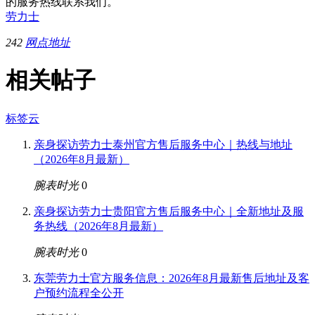
的服务热线联系我们。
劳力士
242
网点地址
相关帖子
标签云
亲身探访劳力士泰州官方售后服务中心｜热线与地址
（2026年8月最新）
腕表时光
0
亲身探访劳力士贵阳官方售后服务中心｜全新地址及服
务热线（2026年8月最新）
腕表时光
0
东莞劳力士官方服务信息：2026年8月最新售后地址及客
户预约流程全公开