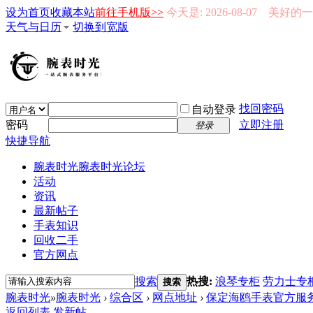
设为首页
收藏本站
前往手机版>>
今天是: 2026-08-07 美好
天气与日历
切换到宽版
找回密码
自动登录
密码
立即注册
登录
快捷导航
腕表时光
腕表时光论坛
活动
资讯
最新帖子
手表知识
回收二手
官方网点
搜索
热搜:
浪琴专柜
劳力士专
搜索
腕表时光
»
腕表时光
›
综合区
›
网点地址
›
保定海鸥手表官方服
返回列表
发新帖