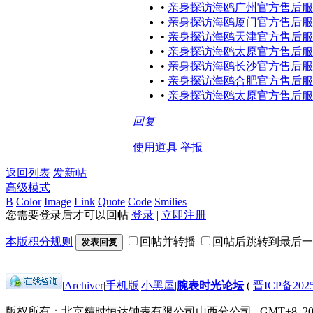
•
亲身探访海鸥广州官方售后服
•
亲身探访海鸥厦门官方售后服务
•
亲身探访海鸥天津官方售后服
•
亲身探访海鸥太原官方售后服
•
亲身探访海鸥长沙官方售后服
•
亲身探访海鸥合肥官方售后服
•
亲身探访海鸥太原官方售后服务
回复
使用道具
举报
返回列表
发新帖
高级模式
B
Color
Image
Link
Quote
Code
Smilies
您需要登录后才可以回帖
登录
|
立即注册
本版积分规则
回帖并转播
回帖后跳转到最后一
发表回复
|
Archiver
|
手机版
|
小黑屋
|
腕表时光论坛
(
晋ICP备2025
版权所有：北京精时恒达钟表有限公司山西分公司
GMT+8, 202