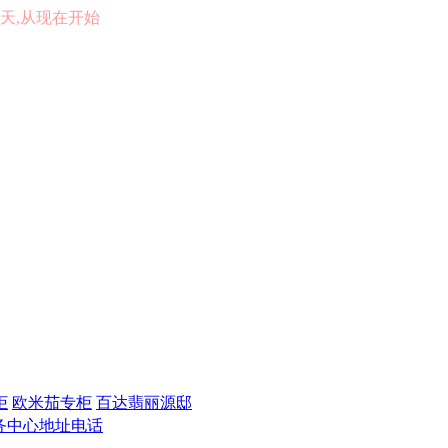
的一天,从现在开始
柜
欧米茄专柜
百达翡丽源邸
务中心地址电话