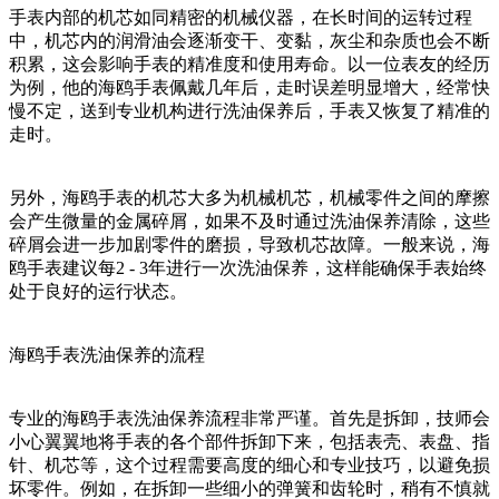
手表内部的机芯如同精密的机械仪器，在长时间的运转过程
中，机芯内的润滑油会逐渐变干、变黏，灰尘和杂质也会不断
积累，这会影响手表的精准度和使用寿命。以一位表友的经历
为例，他的海鸥手表佩戴几年后，走时误差明显增大，经常快
慢不定，送到专业机构进行洗油保养后，手表又恢复了精准的
走时。
另外，海鸥手表的机芯大多为机械机芯，机械零件之间的摩擦
会产生微量的金属碎屑，如果不及时通过洗油保养清除，这些
碎屑会进一步加剧零件的磨损，导致机芯故障。一般来说，海
鸥手表建议每2 - 3年进行一次洗油保养，这样能确保手表始终
处于良好的运行状态。
海鸥手表洗油保养的流程
专业的海鸥手表洗油保养流程非常严谨。首先是拆卸，技师会
小心翼翼地将手表的各个部件拆卸下来，包括表壳、表盘、指
针、机芯等，这个过程需要高度的细心和专业技巧，以避免损
坏零件。例如，在拆卸一些细小的弹簧和齿轮时，稍有不慎就