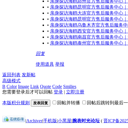
•
亲身探访海鸥郑州官方售后服务中心｜服
•
亲身探访海鸥昆明官方售后服务中心｜最
•
亲身探访海鸥大连官方售后服务中心｜热
•
亲身探访海鸥昆明官方售后服务中心｜最
•
亲身探访海鸥乌鲁木齐官方售后服务中心
•
亲身探访海鸥西安官方售后服务中心｜网
•
亲身探访海鸥南昌官方售后服务中心｜热
•
亲身探访海鸥泰州官方售后服务中心｜全
回复
使用道具
举报
返回列表
发新帖
高级模式
B
Color
Image
Link
Quote
Code
Smilies
您需要登录后才可以回帖
登录
|
立即注册
本版积分规则
回帖并转播
回帖后跳转到最后一
发表回复
|
Archiver
|
手机版
|
小黑屋
|
腕表时光论坛
(
晋ICP备2025