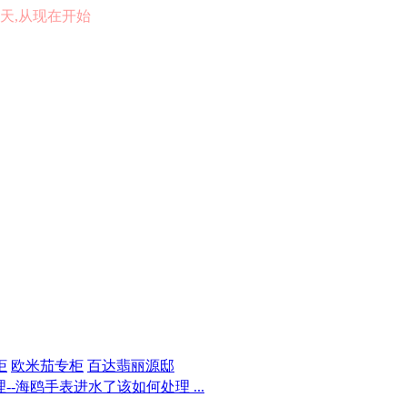
的一天,从现在开始
柜
欧米茄专柜
百达翡丽源邸
-海鸥手表进水了该如何处理 ...