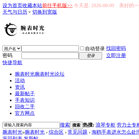
设为首页
收藏本站
前往手机版>>
今天是: 2026-08-09 美好
天气与日历
切换到宽版
找回密码
自动登录
密码
立即注册
登录
快捷导航
腕表时光
腕表时光论坛
活动
资讯
最新帖子
手表知识
回收二手
官方网点
搜索
热搜:
浪琴专柜
劳力士专
搜索
腕表时光
»
腕表时光
›
综合区
›
常见问题
›
海鸥手表进水怎么处理-
返回列表
发新帖