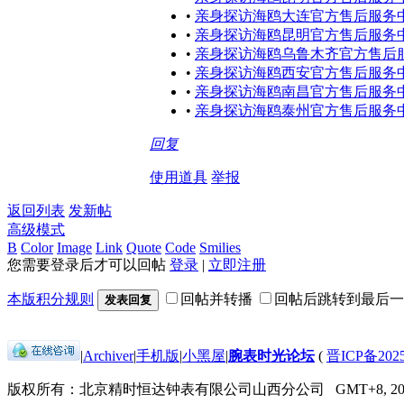
•
亲身探访海鸥大连官方售后服务中
•
亲身探访海鸥昆明官方售后服务中
•
亲身探访海鸥乌鲁木齐官方售后服
•
亲身探访海鸥西安官方售后服务中
•
亲身探访海鸥南昌官方售后服务中
•
亲身探访海鸥泰州官方售后服务中
回复
使用道具
举报
返回列表
发新帖
高级模式
B
Color
Image
Link
Quote
Code
Smilies
您需要登录后才可以回帖
登录
|
立即注册
本版积分规则
回帖并转播
回帖后跳转到最后一
发表回复
|
Archiver
|
手机版
|
小黑屋
|
腕表时光论坛
(
晋ICP备2025
版权所有：北京精时恒达钟表有限公司山西分公司
GMT+8, 202