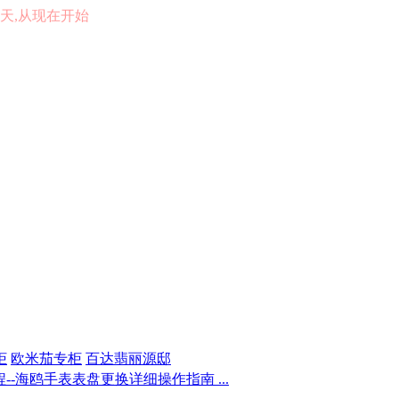
的一天,从现在开始
柜
欧米茄专柜
百达翡丽源邸
-海鸥手表表盘更换详细操作指南 ...