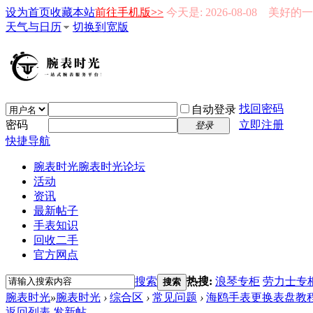
设为首页
收藏本站
前往手机版>>
今天是: 2026-08-08 美好
天气与日历
切换到宽版
找回密码
自动登录
密码
立即注册
登录
快捷导航
腕表时光
腕表时光论坛
活动
资讯
最新帖子
手表知识
回收二手
官方网点
搜索
热搜:
浪琴专柜
劳力士专
搜索
腕表时光
»
腕表时光
›
综合区
›
常见问题
›
海鸥手表更换表盘教程-
返回列表
发新帖