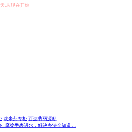
的一天,从现在开始
柜
欧米茄专柜
百达翡丽源邸
-摩纹手表进水，解决办法全知道 ...