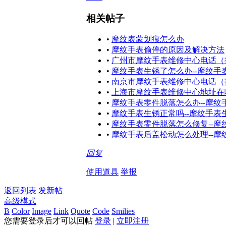
相关帖子
•
摩纹表蒙划痕怎么办
•
摩纹手表偷停的原因及解决方法
•
广州市摩纹手表维修中心电话（
•
摩纹手表生锈了怎么办--摩纹
•
南京市摩纹手表维修中心电话（
•
上海市摩纹手表维修中心地址在
•
摩纹手表零件脱落怎么办--摩纹
•
摩纹手表生锈正常吗--摩纹手
•
摩纹手表零件脱落怎么修复--
•
摩纹手表后盖松动怎么处理--
回复
使用道具
举报
返回列表
发新帖
高级模式
B
Color
Image
Link
Quote
Code
Smilies
您需要登录后才可以回帖
登录
|
立即注册