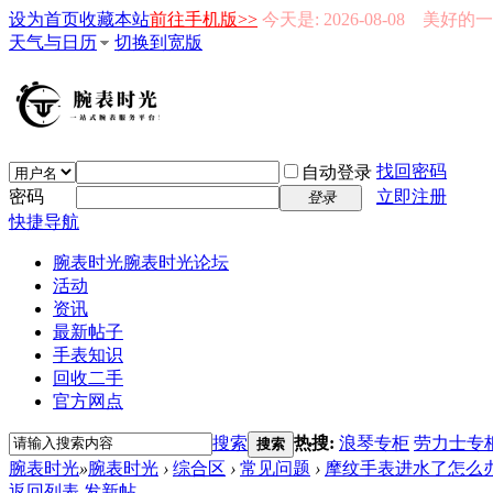
设为首页
收藏本站
前往手机版>>
今天是: 2026-08-08 美好
天气与日历
切换到宽版
找回密码
自动登录
密码
立即注册
登录
快捷导航
腕表时光
腕表时光论坛
活动
资讯
最新帖子
手表知识
回收二手
官方网点
搜索
热搜:
浪琴专柜
劳力士专
搜索
腕表时光
»
腕表时光
›
综合区
›
常见问题
›
摩纹手表进水了怎么办-
返回列表
发新帖