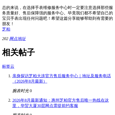
总的来说，在选择手表维修服务中心时一定要注意选择那些服
务质量好、售后保障强的服务中心。毕竟我们都不希望自己的
宝贝手表出现任何问题吧！希望这篇分享能够帮助到有需要的
朋友！
芝柏
202
网点地址
相关帖子
标签云
亲身探访芝柏大连官方售后服务中心｜地址及服务电话
（2026年8月最新）
腕表时光
0
2026年8月最新通知：惠州芝柏官方售后唯一热线在这
里，华贸大厦30层网点需提前约客服