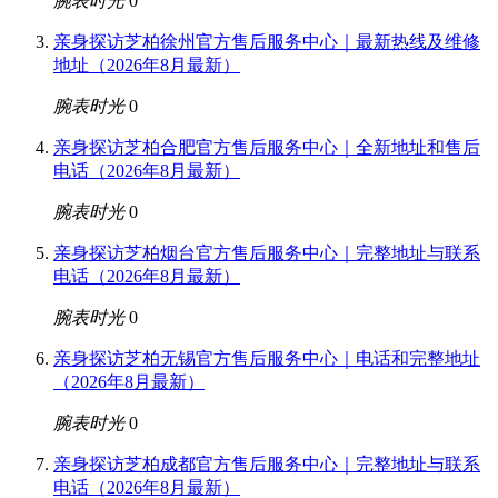
腕表时光
0
亲身探访芝柏徐州官方售后服务中心｜最新热线及维修
地址（2026年8月最新）
腕表时光
0
亲身探访芝柏合肥官方售后服务中心｜全新地址和售后
电话（2026年8月最新）
腕表时光
0
亲身探访芝柏烟台官方售后服务中心｜完整地址与联系
电话（2026年8月最新）
腕表时光
0
亲身探访芝柏无锡官方售后服务中心｜电话和完整地址
（2026年8月最新）
腕表时光
0
亲身探访芝柏成都官方售后服务中心｜完整地址与联系
电话（2026年8月最新）