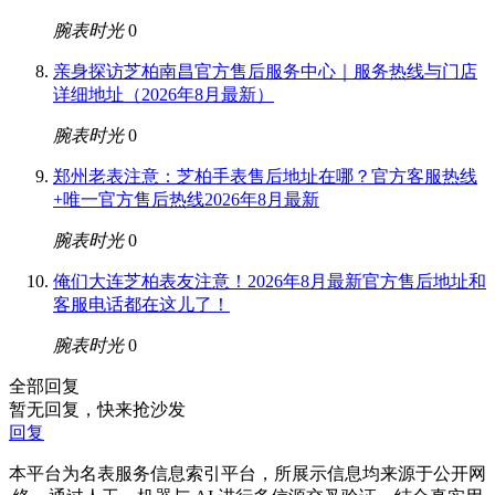
腕表时光
0
亲身探访芝柏南昌官方售后服务中心｜服务热线与门店
详细地址（2026年8月最新）
腕表时光
0
郑州老表注意：芝柏手表售后地址在哪？官方客服热线
+唯一官方售后热线2026年8月最新
腕表时光
0
俺们大连芝柏表友注意！2026年8月最新官方售后地址和
客服电话都在这儿了！
腕表时光
0
全部回复
暂无回复，快来抢沙发
回复
本平台为名表服务信息索引平台，所展示信息均来源于公开网