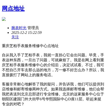
网点地址
腕表时光
管理员
2025-12-2 15:22:59
关注
重庆芝柏手表服务维修中心点地址
自从我入手了芝柏手表，我就一直担心它会出问题。毕竟，手
表这种东西，一旦出了问题，可就麻烦了。我是在网上看到重
庆芝柏手表服务维修中心的介绍后，决定试试看。不过，我可
不想自己开车去那么远的地方，万一修不好怎么办？所以，我
直接拨打了网站上的服务电话。
客服非常耐心地解答了我的疑问，并告诉我，他们可以提供到
店维修和邮寄维修两种方式。如果我选择邮寄维修，他们会帮
我把表送到北京总部进行专业维修。北京的这家服务中心位于
朝阳区建国门外大街甲6号华熙国际中心D座11层。听起来挺
专业的对吧？