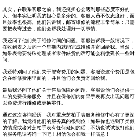
其实，在联系客服之前，我还挺担心会遇到那些态度不好的
人。但事实证明我的担心是多余的。客服人员不仅态度好，而
且效率也很高。他们告诉我，邮寄维修的流程非常简单：只需
要把表寄过去，他们会帮我处理好一切事情。
我还问了他们关于维修时间的问题。客服告诉我一般情况下，
在收到表之后的一个星期内就能完成维修并寄回给我。当然，
如果表需要特殊处理或者零件缺货的话可能会稍微延长一些时
间。
我还特别问了他们关于邮寄费用的问题。客服说这个费用是包
含在维修费用里面的，并且他们会负责寄回给我。
最后我还问了他们关于售后保障的问题。客服说他们会提供一
年的免费保修服务，并且在保修期内如果手表再次出现问题可
以免费进行维修或更换零件。
通过这次咨询经历，我对重庆芝柏手表服务维修中心有了更深
的了解。我觉得他们的服务真的很到位！如果你也遇到了类似
的情况或者对芝柏手表有任何疑问的话，不妨也试试拨打他们
的服务电话咨询一下吧！相信你会和我一样满意！