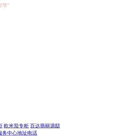
电影节"
柜
欧米茄专柜
百达翡丽源邸
服务中心地址电话