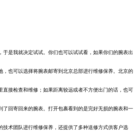
，于是我就决定试试。你们也可以试试看，如果你们的腕表出
地，也可以选择将腕表邮寄到北京总部进行维修保养。北京的
。
里直接检查和维修；如果距离较远或者不方便出门的话，也可
到了回寄回来的腕表。打开包裹看到的是完好无损的腕表和一
的技术团队进行维修保养，还提供了多种送修方式供客户选