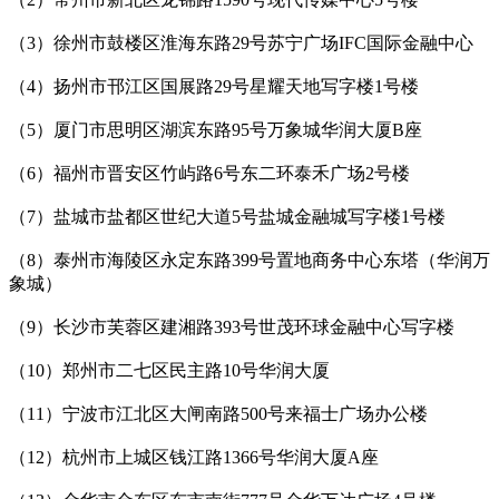
（3）徐州市鼓楼区淮海东路29号苏宁广场IFC国际金融中心
（4）扬州市邗江区国展路29号星耀天地写字楼1号楼
（5）厦门市思明区湖滨东路95号万象城华润大厦B座
（6）福州市晋安区竹屿路6号东二环泰禾广场2号楼
（7）盐城市盐都区世纪大道5号盐城金融城写字楼1号楼
（8）泰州市海陵区永定东路399号置地商务中心东塔（华润万
象城）
（9）长沙市芙蓉区建湘路393号世茂环球金融中心写字楼
（10）郑州市二七区民主路10号华润大厦
（11）宁波市江北区大闸南路500号来福士广场办公楼
（12）杭州市上城区钱江路1366号华润大厦A座