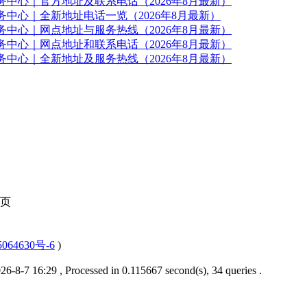
中心｜官方地址及联系电话（2026年8月最新）
中心｜全新地址电话一览（2026年8月最新）
中心｜网点地址与服务热线（2026年8月最新）
中心｜网点地址和联系电话（2026年8月最新）
中心｜全新地址及服务热线（2026年8月最新）
页
064630号-6
)
6-8-7 16:29
, Processed in 0.115667 second(s), 34 queries .