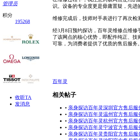
管理员
识。设备的专业度更是毋庸置疑，先进
积分
维修完成后，技师对手表进行了再次检
195268
经3月8日预约探访，百年灵维修点维修手
了该网点的核心优势，即配件纯正、技
可靠，为消费者提供了优质的售后服务
百年灵
相关帖子
收听TA
发消息
•
亲身探访百年灵深圳官方售后服务
•
亲身探访百年灵温州官方售后服务
•
亲身探访百年灵杭州官方售后服务
•
亲身探访百年灵宁波官方售后服务
•
亲身探访百年灵贵阳官方售后服务