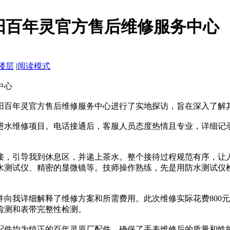
益阳百年灵官方售后维修服务中心
楼层
|
阅读模式
中心
百年灵官方售后维修服务中心进行了实地探访，旨在深入了解其服务流
进水维修项目。电话接通后，客服人员态度热情且专业，详细记
接，引导我到休息区，并递上茶水。整个接待过程规范有序，让
水测试仪、精密的显微镜等。技师操作熟练，先是用防水测试仪
向我详细解释了维修方案和所需费用。此次维修实际花费800元
检测和表带完整性检测。
配件均为纯正的百年灵原厂配件，确保了手表维修后的质量和性