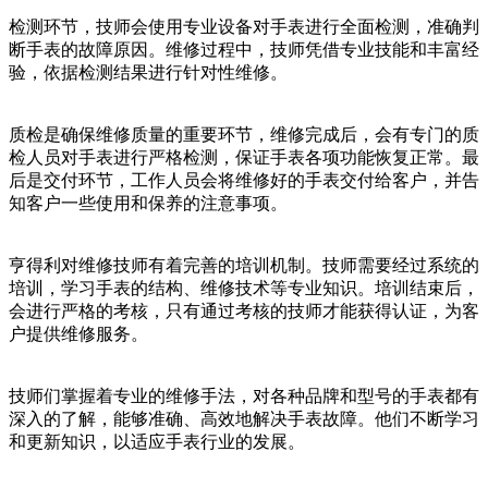
检测环节，技师会使用专业设备对手表进行全面检测，准确判
断手表的故障原因。维修过程中，技师凭借专业技能和丰富经
验，依据检测结果进行针对性维修。
质检是确保维修质量的重要环节，维修完成后，会有专门的质
检人员对手表进行严格检测，保证手表各项功能恢复正常。最
后是交付环节，工作人员会将维修好的手表交付给客户，并告
知客户一些使用和保养的注意事项。
亨得利对维修技师有着完善的培训机制。技师需要经过系统的
培训，学习手表的结构、维修技术等专业知识。培训结束后，
会进行严格的考核，只有通过考核的技师才能获得认证，为客
户提供维修服务。
技师们掌握着专业的维修手法，对各种品牌和型号的手表都有
深入的了解，能够准确、高效地解决手表故障。他们不断学习
和更新知识，以适应手表行业的发展。