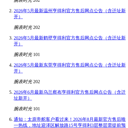
腕表时光
202
2026年5月最新温州亨得利官方售后网点公告（含迁址新
开）
腕表时光
202
2026年5月最新鹤壁亨得利官方售后网点公告（含迁址新
开）
腕表时光
101
2026年5月最新东莞亨得利官方售后网点公告（含迁址新
开）
腕表时光
202
2026年6月最新乌兰察布亨得利官方售后网点公告（含迁
址新开）
腕表时光
101
通知：太原帝舵客户看过来！2026年8月最新官方售后唯
一热线，地址迎泽区解放路15号亨得利3层整层需提前预