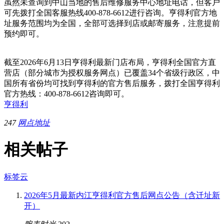
虽然未查询到中山当地的售后维修服务中心地址电话，但客户
可先拨打全国客服热线400-878-6612进行咨询。亨得利官方地
址服务范围均为全国，全部可选择到店或邮寄服务，注意提前
预约即可。
截至2026年6月13日亨得利最新门店布局，亨得利全国官方直
营店（部分城市为授权服务网点）已覆盖34个省级行政区，中
国所有省份均可找到亨得利的官方售后服务，拨打全国亨得利
官方热线：400-878-6612咨询即可。
亨得利
247
网点地址
相关帖子
标签云
2026年5月最新内江亨得利官方售后网点公告（含迁址新
开）