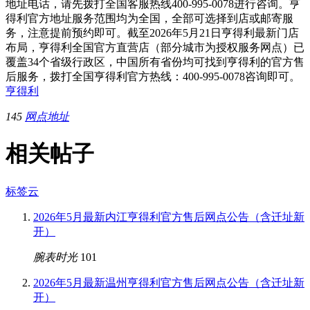
地址电话，请先拨打全国客服热线400-995-0078进行咨询。亨
得利官方地址服务范围均为全国，全部可选择到店或邮寄服
务，注意提前预约即可。截至2026年5月21日亨得利最新门店
布局，亨得利全国官方直营店（部分城市为授权服务网点）已
覆盖34个省级行政区，中国所有省份均可找到亨得利的官方售
后服务，拨打全国亨得利官方热线：400-995-0078咨询即可。
亨得利
145
网点地址
相关帖子
标签云
2026年5月最新内江亨得利官方售后网点公告（含迁址新
开）
腕表时光
101
2026年5月最新温州亨得利官方售后网点公告（含迁址新
开）