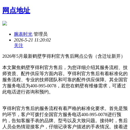
网点地址
腕表时光
管理员
2026-5-21 11:20:02
关注
2026年5月最新鹤壁亨得利官方售后网点公告（含迁址新开）
本文聚焦鹤壁亨得利官方售后，为您详细介绍其服务流程、技
师资质、配件供应等方面内容。亨得利官方售后有着标准化的
服务流程、专业的技师团队和可靠的配件供应保障。其全国官
方服务电话为400-995-0078，若您在鹤壁有维修需求，可通过
此电话进行咨询和预约。
亨得利官方售后的服务流程有着严格的标准化要求。首先是预
约环节，客户可拨打全国官方服务电话400-995-0078进行预
约，告知客服手表的品牌、型号以及大致问题。接待时，售后
人员会热情迎接客户，仔细记录客户描述的手表情况。接着进