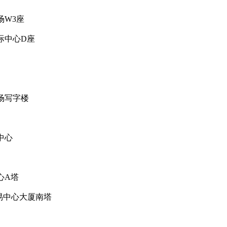
场W3座
际中心D座
场写字楼
中心
心A塔
贸易中心大厦南塔