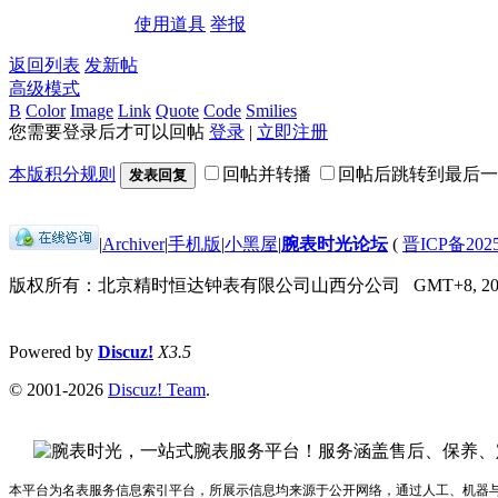
使用道具
举报
返回列表
发新帖
高级模式
B
Color
Image
Link
Quote
Code
Smilies
您需要登录后才可以回帖
登录
|
立即注册
本版积分规则
回帖并转播
回帖后跳转到最后一
发表回复
|
Archiver
|
手机版
|
小黑屋
|
腕表时光论坛
(
晋ICP备2025
版权所有：北京精时恒达钟表有限公司山西分公司
GMT+8, 202
Powered by
Discuz!
X3.5
© 2001-2026
Discuz! Team
.
本平台为名表服务信息索引平台，所展示信息均来源于公开网络，通过人工、机器与