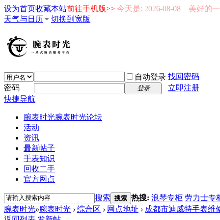
设为首页
收藏本站
前往手机版>>
今天是: 2026-08-08 美好
天气与日历
切换到宽版
找回密码
自动登录
密码
立即注册
登录
快捷导航
腕表时光
腕表时光论坛
活动
资讯
最新帖子
手表知识
回收二手
官方网点
搜索
热搜:
浪琴专柜
劳力士专
搜索
腕表时光
»
腕表时光
›
综合区
›
网点地址
›
成都市迪威特手表维修
返回列表
发新帖