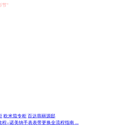
电影节"
柜
欧米茄专柜
百达翡丽源邸
--诺美纳手表表带更换全流程指南 ...