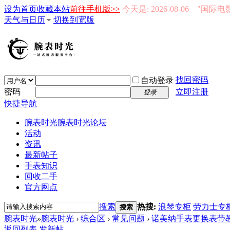
设为首页
收藏本站
前往手机版>>
今天是: 2026-08-06 "国际
天气与日历
切换到宽版
找回密码
自动登录
密码
立即注册
登录
快捷导航
腕表时光
腕表时光论坛
活动
资讯
最新帖子
手表知识
回收二手
官方网点
搜索
热搜:
浪琴专柜
劳力士专
搜索
腕表时光
»
腕表时光
›
综合区
›
常见问题
›
诺美纳手表更换表带教程
返回列表
发新帖