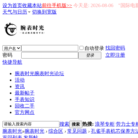
设为首页
收藏本站
前往手机版>>
今天是: 2026-08-06 "国际
天气与日历
切换到宽版
找回密码
自动登录
密码
立即注册
登录
快捷导航
腕表时光
腕表时光论坛
活动
资讯
最新帖子
手表知识
回收二手
官方网点
搜索
热搜:
浪琴专柜
劳力士专
搜索
腕表时光
»
腕表时光
›
综合区
›
常见问题
›
孔雀手表机芯保养方法-
返回列表
发新帖