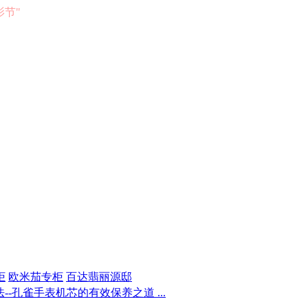
电影节"
柜
欧米茄专柜
百达翡丽源邸
-孔雀手表机芯的有效保养之道 ...