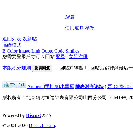
回复
使用道具
举报
返回列表
发新帖
高级模式
B
Color
Image
Link
Quote
Code
Smilies
您需要登录后才可以回帖
登录
|
立即注册
本版积分规则
回帖并转播
回帖后跳转到最后一
发表回复
|
Archiver
|
手机版
|
小黑屋
|
腕表时光论坛
(
晋ICP备2025
版权所有：北京精时恒达钟表有限公司山西分公司
GMT+8, 202
Powered by
Discuz!
X3.5
© 2001-2026
Discuz! Team
.