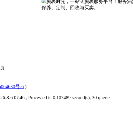
页
064630号-6
)
6-8-6 07:46
, Processed in 0.107489 second(s), 30 queries .