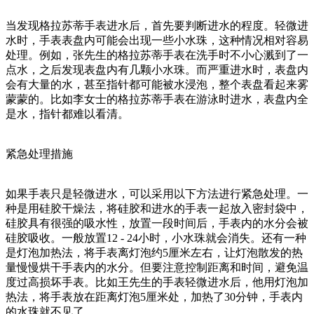
当发现格拉苏蒂手表进水后，首先要判断进水的程度。轻微进
水时，手表表盘内可能会出现一些小水珠，这种情况相对容易
处理。例如，张先生的格拉苏蒂手表在洗手时不小心溅到了一
点水，之后发现表盘内有几颗小水珠。而严重进水时，表盘内
会有大量的水，甚至指针都可能被水浸泡，整个表盘看起来雾
蒙蒙的。比如李女士的格拉苏蒂手表在游泳时进水，表盘内全
是水，指针都难以看清。
紧急处理措施
如果手表只是轻微进水，可以采用以下方法进行紧急处理。一
种是用硅胶干燥法，将硅胶和进水的手表一起放入密封袋中，
硅胶具有很强的吸水性，放置一段时间后，手表内的水分会被
硅胶吸收。一般放置12 - 24小时，小水珠就会消失。还有一种
是灯泡加热法，将手表离灯泡约5厘米左右，让灯泡散发的热
量慢慢烘干手表内的水分。但要注意控制距离和时间，避免温
度过高损坏手表。比如王先生的手表轻微进水后，他用灯泡加
热法，将手表放在距离灯泡5厘米处，加热了30分钟，手表内
的水珠就不见了。