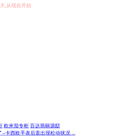
的一天,从现在开始
柜
欧米茄专柜
百达翡丽源邸
-卡西欧手表后盖出现松动状况 ...