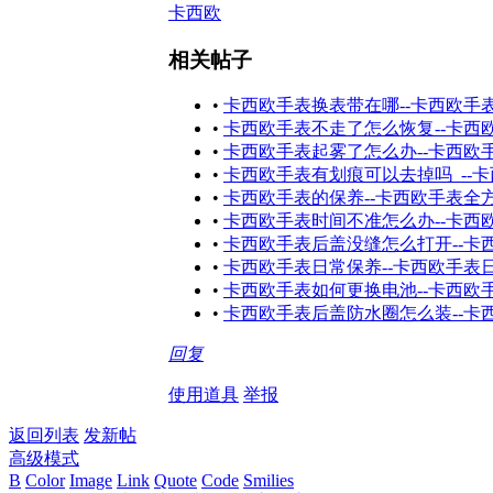
卡西欧
相关帖子
•
卡西欧手表换表带在哪--卡西欧手
•
卡西欧手表不走了怎么恢复--卡西
•
卡西欧手表起雾了怎么办--卡西欧
•
卡西欧手表有划痕可以去掉吗_--
•
卡西欧手表的保养--卡西欧手表全
•
卡西欧手表时间不准怎么办--卡西
•
卡西欧手表后盖没缝怎么打开--卡
•
卡西欧手表日常保养--卡西欧手表
•
卡西欧手表如何更换电池--卡西欧
•
卡西欧手表后盖防水圈怎么装--卡
回复
使用道具
举报
返回列表
发新帖
高级模式
B
Color
Image
Link
Quote
Code
Smilies