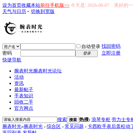
设为首页
收藏本站
前往手机版>>
今天是: 2026-08-07 美好
天气与日历
切换到宽版
找回密码
自动登录
密码
立即注册
登录
快捷导航
腕表时光
腕表时光论坛
活动
资讯
最新帖子
手表知识
回收二手
官方网点
搜索
热搜:
浪琴专柜
劳力士专
搜索
腕表时光
»
腕表时光
›
综合区
›
常见问题
›
卡西欧手表后盖松动了-
返回列表
发新帖