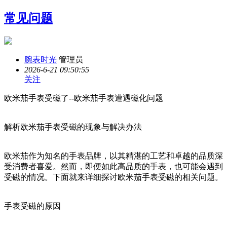
常见问题
腕表时光
管理员
2026-6-21 09:50:55
关注
欧米茄手表受磁了--欧米茄手表遭遇磁化问题
解析欧米茄手表受磁的现象与解决办法
欧米茄作为知名的手表品牌，以其精湛的工艺和卓越的品质深
受消费者喜爱。然而，即便如此高品质的手表，也可能会遇到
受磁的情况。下面就来详细探讨欧米茄手表受磁的相关问题。
手表受磁的原因