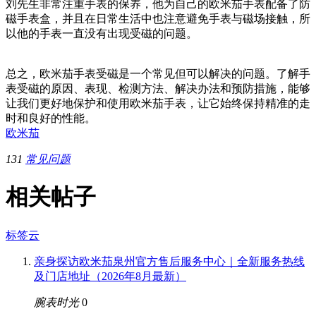
刘先生非常注重手表的保养，他为自己的欧米茄手表配备了防
磁手表盒，并且在日常生活中也注意避免手表与磁场接触，所
以他的手表一直没有出现受磁的问题。
总之，欧米茄手表受磁是一个常见但可以解决的问题。了解手
表受磁的原因、表现、检测方法、解决办法和预防措施，能够
让我们更好地保护和使用欧米茄手表，让它始终保持精准的走
时和良好的性能。
欧米茄
131
常见问题
相关帖子
标签云
亲身探访欧米茄泉州官方售后服务中心｜全新服务热线
及门店地址（2026年8月最新）
腕表时光
0