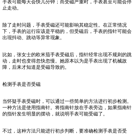
手表可能每天会快几分钟；而受磁严重时，手表甚至可能会停
止走动。
除了走时问题，手表受磁还可能影响其稳定性。在正常情况
下，手表的运行应该是平稳的，但受磁后，手表的指针可能会
出现抖动、跳动等异常现象。
比如，张女士的欧米茄手表受磁后，指针经常出现不规则的跳
动，走时也变得忽快忽慢。她原本以为是手表出现了机械故
障，后来才知道是受磁导致的。
检测手表是否受磁
当怀疑手表受磁时，可以通过一些简单的方法进行初步检测。
一种方法是使用指南针。将指南针放在手表旁边，如果指南针
的指针发生明显的摆动，就说明手表可能受磁了。
不过，这种方法只能进行初步判断，要准确检测手表是否受