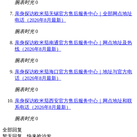
腕表时光
0
亲身探访欧米茄无锡官方售后服务中心｜全部网点地址
电话（2026年8月最新）
腕表时光
0
亲身探访欧米茄南通官方售后服务中心｜网点地址及热
线（2026年8月最新）
腕表时光
0
亲身探访欧米茄海口官方售后服务中心｜地址与官方电
话（2026年8月最新）
腕表时光
0
亲身探访欧米茄西安官方售后服务中心｜网点地址和联
系电话（2026年8月最新）
腕表时光
0
全部回复
暂无回复，快来抢沙发