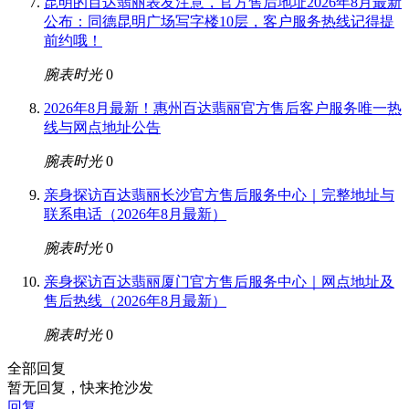
昆明的百达翡丽表友注意，官方售后地址2026年8月最新
公布：同德昆明广场写字楼10层，客户服务热线记得提
前约哦！
腕表时光
0
2026年8月最新！惠州百达翡丽官方售后客户服务唯一热
线与网点地址公告
腕表时光
0
亲身探访百达翡丽长沙官方售后服务中心｜完整地址与
联系电话（2026年8月最新）
腕表时光
0
亲身探访百达翡丽厦门官方售后服务中心｜网点地址及
售后热线（2026年8月最新）
腕表时光
0
全部回复
暂无回复，快来抢沙发
回复