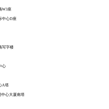
场W3座
际中心D座
场写字楼
中心
心A塔
贸易中心大厦南塔