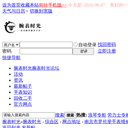
设为首页
收藏本站
前往手机版>>
今天是: 2026-08-07 美好
天气与日历
切换到宽版
找回密码
自动登录
密码
立即注册
登录
快捷导航
腕表时光
腕表时光论坛
活动
资讯
最新帖子
手表知识
回收二手
官方网点
搜索
热搜:
浪琴专柜
劳力士专
搜索
腕表时光
»
腕表时光
›
综合区
›
网点地址
›
南京市罗伦斐手表维修
返回列表
发新帖