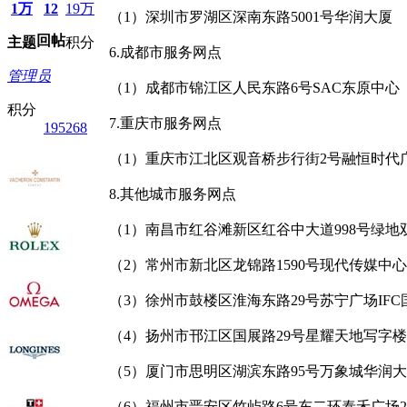
1万
12
19万
（1）深圳市罗湖区深南东路5001号华润大厦
回帖
主题
积分
6.成都市服务网点
管理员
（1）成都市锦江区人民东路6号SAC东原中心
积分
7.重庆市服务网点
195268
（1）重庆市江北区观音桥步行街2号融恒时代
8.其他城市服务网点
（1）南昌市红谷滩新区红谷中大道998号绿地
（2）常州市新北区龙锦路1590号现代传媒中心
（3）徐州市鼓楼区淮海东路29号苏宁广场IF
（4）扬州市邗江区国展路29号星耀天地写字楼
（5）厦门市思明区湖滨东路95号万象城华润大
（6）福州市晋安区竹屿路6号东二环泰禾广场