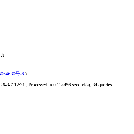
页
064630号-6
)
6-8-7 12:31
, Processed in 0.114456 second(s), 34 queries .