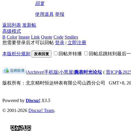
回复
使用道具
举报
返回列表
发新帖
高级模式
B
Color
Image
Link
Quote
Code
Smilies
您需要登录后才可以回帖
登录
|
立即注册
本版积分规则
回帖并转播
回帖后跳转到最后一
发表回复
|
Archiver
|
手机版
|
小黑屋
|
腕表时光论坛
(
晋ICP备2025
版权所有：北京精时恒达钟表有限公司山西分公司
GMT+8, 202
Powered by
Discuz!
X3.5
© 2001-2026
Discuz! Team
.