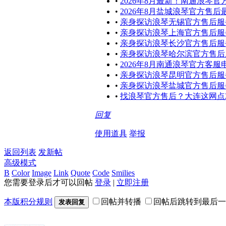
•
2026年8月最新！南通浪
•
2026年8月盐城浪琴官方售
•
亲身探访浪琴无锡官方售后服务
•
亲身探访浪琴上海官方售后服务
•
亲身探访浪琴长沙官方售后服务
•
亲身探访浪琴哈尔滨官方售后服
•
2026年8月南通浪琴官方客
•
亲身探访浪琴昆明官方售后服务
•
亲身探访浪琴盐城官方售后服务
•
找浪琴官方售后？大连这网点2
回复
使用道具
举报
返回列表
发新帖
高级模式
B
Color
Image
Link
Quote
Code
Smilies
您需要登录后才可以回帖
登录
|
立即注册
本版积分规则
回帖并转播
回帖后跳转到最后一
发表回复