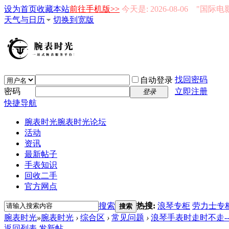
设为首页
收藏本站
前往手机版>>
今天是: 2026-08-06 "国际
天气与日历
切换到宽版
找回密码
自动登录
密码
立即注册
登录
快捷导航
腕表时光
腕表时光论坛
活动
资讯
最新帖子
手表知识
回收二手
官方网点
搜索
热搜:
浪琴专柜
劳力士专
搜索
腕表时光
»
腕表时光
›
综合区
›
常见问题
›
浪琴手表时走时不走--
返回列表
发新帖