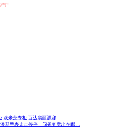
电影节"
柜
欧米茄专柜
百达翡丽源邸
浪琴手表走走停停，问题究竟出在哪 ...