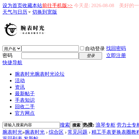
设为首页
收藏本站
前往手机版>>
今天是: 2026-08-08 美好
天气与日历
切换到宽版
找回密码
自动登录
密码
立即注册
登录
快捷导航
腕表时光
腕表时光论坛
活动
资讯
最新帖子
手表知识
回收二手
官方网点
搜索
热搜:
浪琴专柜
劳力士专
搜索
腕表时光
»
腕表时光
›
综合区
›
常见问题
›
精工手表更换表圈教程-
返回列表
发新帖