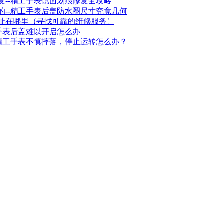
复--精工手表镜面划痕修复全攻略
的--精工手表后盖防水圈尺寸究竟几何
址在哪里（寻找可靠的维修服务）
手表后盖难以开启怎么办
-精工手表不慎摔落，停止运转怎么办？
页
064630号-6
)
6-8-8 21:56
, Processed in 6.052269 second(s), 34 queries .