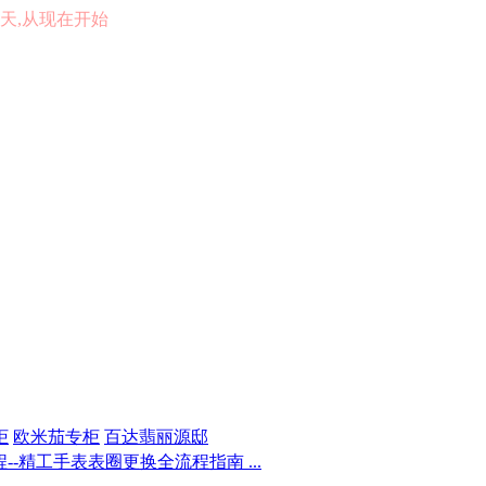
的一天,从现在开始
柜
欧米茄专柜
百达翡丽源邸
-精工手表表圈更换全流程指南 ...