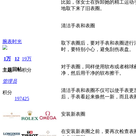
比如，张女士在拆卸她的精工运动
地取下来了旧表圈。
清洁手表和表圈
腕表时光
取下表圈后，要对手表和表圈进行
时，要特别小心，避免刮伤表盘。
1万
12
19万
对于表圈，同样使用软布或者棉球
回帖
主题
积分
净，然后用干净的软布擦干。
管理员
清洁手表和表圈不仅可以使手表更
积分
后，手表看起来焕然一新，而且表
197425
安装新表圈
在安装新表圈之前，要再次检查表