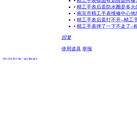
•
精工手表镜面有划痕如何修
•
精工手表后盖防水圈是多大
•
南京市精工手表维修中心地
•
精工手表后盖打不开--精工
•
精工手表摔了一下不走了-
回复
使用道具
举报
返回列表
发新帖
高级模式
B
Color
Image
Link
Quote
Code
Smilies
您需要登录后才可以回帖
登录
|
立即注册
本版积分规则
回帖并转播
回帖后跳转到最后一
发表回复
|
Archiver
|
手机版
|
小黑屋
|
腕表时光论坛
(
晋ICP备2025
版权所有：北京精时恒达钟表有限公司山西分公司
GMT+8, 202