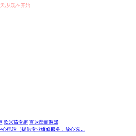
的一天,从现在开始
柜
欧米茄专柜
百达翡丽源邸
心电话（提供专业维修服务，放心选 ...