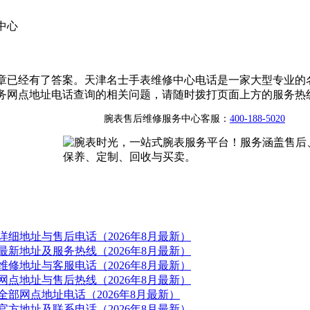
中心
章已经有了答案。天津名士手表维修中心电话是一家大型专业的
务网点地址电话查询的相关问题，请随时拨打页面上方的服务热
腕表售后维修服务中心客服：
400-188-5020
细地址与售后电话（2026年8月最新）
新地址及服务热线（2026年8月最新）
修地址与客服电话（2026年8月最新）
点地址与售后热线（2026年8月最新）
部网点地址电话（2026年8月最新）
方地址及联系电话（2026年8月最新）