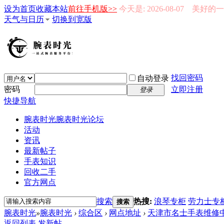
设为首页
收藏本站
前往手机版>>
今天是: 2026-08-07 美好
天气与日历
切换到宽版
找回密码
自动登录
密码
立即注册
登录
快捷导航
腕表时光
腕表时光论坛
活动
资讯
最新帖子
手表知识
回收二手
官方网点
搜索
热搜:
浪琴专柜
劳力士专
搜索
腕表时光
»
腕表时光
›
综合区
›
网点地址
›
天津市名士手表维修中
返回列表
发新帖