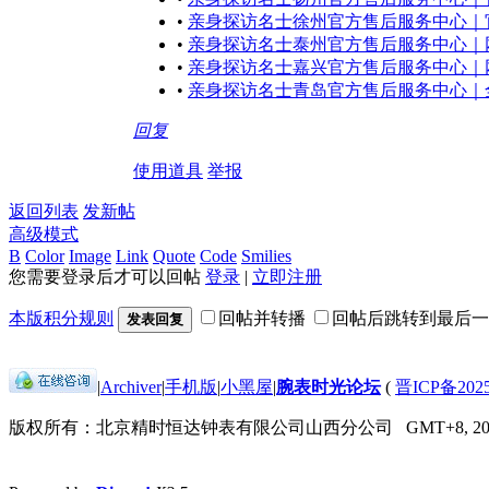
•
亲身探访名士徐州官方售后服务中心｜官
•
亲身探访名士泰州官方售后服务中心｜网
•
亲身探访名士嘉兴官方售后服务中心｜网
•
亲身探访名士青岛官方售后服务中心｜全
回复
使用道具
举报
返回列表
发新帖
高级模式
B
Color
Image
Link
Quote
Code
Smilies
您需要登录后才可以回帖
登录
|
立即注册
本版积分规则
回帖并转播
回帖后跳转到最后一
发表回复
|
Archiver
|
手机版
|
小黑屋
|
腕表时光论坛
(
晋ICP备2025
版权所有：北京精时恒达钟表有限公司山西分公司
GMT+8, 202