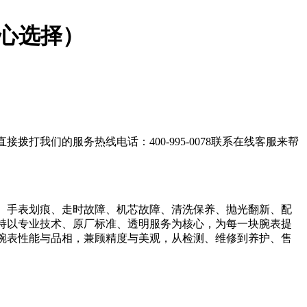
心选择）
我们的服务热线电话：400-995-0078联系在线客服来帮
、手表划痕、走时故障、机芯故障、清洗保养、抛光翻新、配
持以专业技术、原厂标准、透明服务为核心，为每一块腕表提
腕表性能与品相，兼顾精度与美观，从检测、维修到养护、售