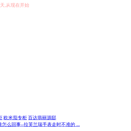
的一天,从现在开始
柜
欧米茄专柜
百达翡丽源邸
么回事--拉芙兰瑞手表走时不准的 ...