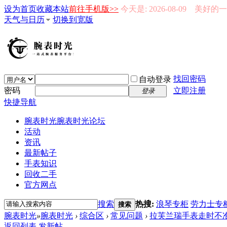
设为首页
收藏本站
前往手机版>>
今天是: 2026-08-09 美好
天气与日历
切换到宽版
找回密码
自动登录
密码
立即注册
登录
快捷导航
腕表时光
腕表时光论坛
活动
资讯
最新帖子
手表知识
回收二手
官方网点
搜索
热搜:
浪琴专柜
劳力士专
搜索
腕表时光
»
腕表时光
›
综合区
›
常见问题
›
拉芙兰瑞手表走时不准怎
返回列表
发新帖