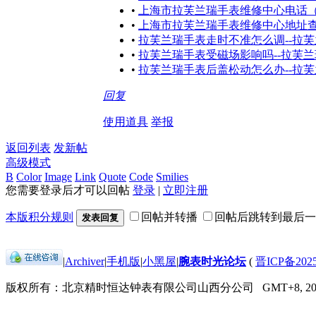
•
上海市拉芙兰瑞手表维修中心电话
•
上海市拉芙兰瑞手表维修中心地址
•
拉芙兰瑞手表走时不准怎么调--拉
•
拉芙兰瑞手表受磁场影响吗--拉芙
•
拉芙兰瑞手表后盖松动怎么办--拉
回复
使用道具
举报
返回列表
发新帖
高级模式
B
Color
Image
Link
Quote
Code
Smilies
您需要登录后才可以回帖
登录
|
立即注册
本版积分规则
回帖并转播
回帖后跳转到最后一
发表回复
|
Archiver
|
手机版
|
小黑屋
|
腕表时光论坛
(
晋ICP备2025
版权所有：北京精时恒达钟表有限公司山西分公司
GMT+8, 202