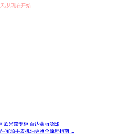
的一天,从现在开始
柜
欧米茄专柜
百达翡丽源邸
-宝珀手表机油更换全流程指南 ...