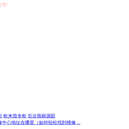
电影节"
柜
欧米茄专柜
百达翡丽源邸
中心地址在哪里（如何轻松找到维修 ...