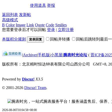
使用道具
举报
返回列表
发新帖
高级模式
B
Color
Image
Link
Quote
Code
Smilies
您需要登录后才可以回帖
登录
|
立即注册
本版积分规则
回帖并转播
回帖后跳转到最后一
发表回复
|
Archiver
|
手机版
|
小黑屋
|
腕表时光论坛
(
晋ICP备2025
版权所有：北京精时恒达钟表有限公司山西分公司
GMT+8, 202
Powered by
Discuz!
X3.5
© 2001-2026
Discuz! Team
.
2026-08-06T10:04:58+08:00