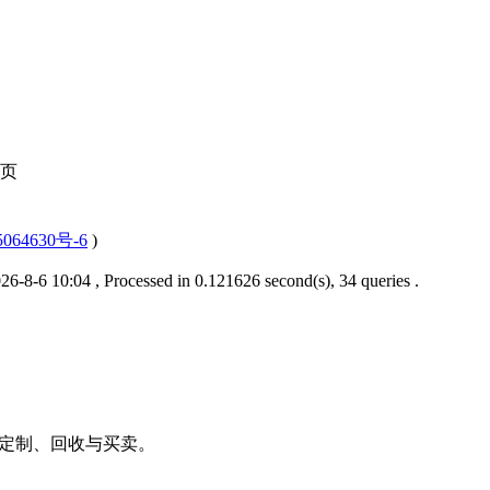
页
064630号-6
)
6-8-6 10:04
, Processed in 0.121626 second(s), 34 queries .