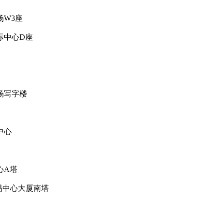
场W3座
际中心D座
场写字楼
中心
心A塔
贸易中心大厦南塔