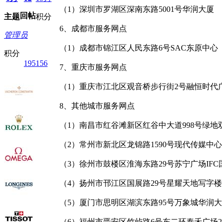
（1）深圳市罗湖区深南东路5001号华润大厦
回帖
主题
积分
6、成都市服务网点
管理员
（1）成都市锦江区人民东路6号SAC东原中心
积分
195156
7、重庆市服务网点
（1）重庆市江北区观音桥步行街2号融恒时代
8、其他城市服务网点
（1）南昌市红谷滩新区红谷中大道998号绿地
（2）常州市新北区龙锦路1590号现代传媒中心
（3）徐州市鼓楼区淮海东路29号苏宁广场IF
（4）扬州市邗江区国展路29号星耀天地写字楼
（5）厦门市思明区湖滨东路95号万象城华润大
（6）福州市晋安区竹屿路6号东二环泰禾广场