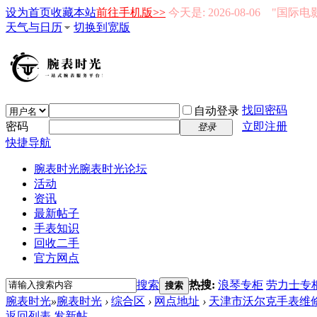
设为首页
收藏本站
前往手机版>>
今天是: 2026-08-06 "国际
天气与日历
切换到宽版
找回密码
自动登录
密码
立即注册
登录
快捷导航
腕表时光
腕表时光论坛
活动
资讯
最新帖子
手表知识
回收二手
官方网点
搜索
热搜:
浪琴专柜
劳力士专
搜索
腕表时光
»
腕表时光
›
综合区
›
网点地址
›
天津市沃尔克手表维修
返回列表
发新帖