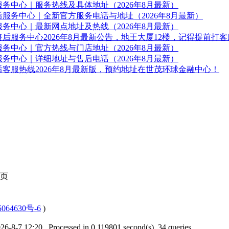
务中心｜服务热线及具体地址（2026年8月最新）
服务中心｜全新官方服务电话与地址（2026年8月最新）
务中心｜最新网点地址及热线（2026年8月最新）
后服务中心2026年8月最新公告，地王大厦12楼，记得提前打
务中心｜官方热线与门店地址（2026年8月最新）
务中心｜详细地址与售后电话（2026年8月最新）
客服热线2026年8月最新版，预约地址在世茂环球金融中心！
页
064630号-6
)
6-8-7 12:20
, Processed in 0.119801 second(s), 34 queries .