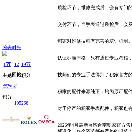
质检环节，维修完成后，会有专门
交付环节，当手表通过质检后，会
积家对维修技师有完善的培训机制
腕表时光
认证标准严格，只有通过专业考核
1万
12
19万
回帖
技师们的专业手法得到了积家官方
主题
积分
管理员
积家的配件来源纯正，均为原厂配
积分
195268
对于停产的积家手表配件，积家也
2026年4月最新台湾台南积家官方
标准化，各个环节都有严格的规范