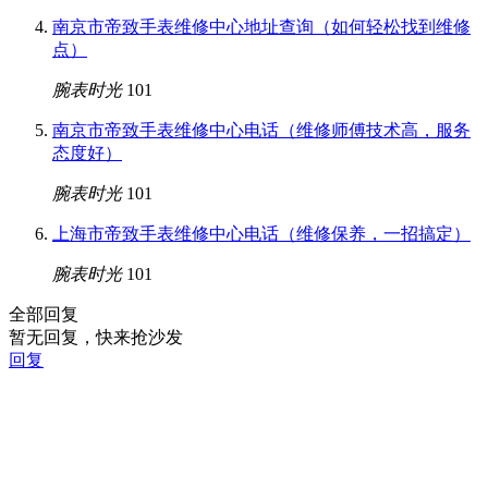
南京市帝致手表维修中心地址查询（如何轻松找到维修
点）
腕表时光
101
南京市帝致手表维修中心电话（维修师傅技术高，服务
态度好）
腕表时光
101
上海市帝致手表维修中心电话（维修保养，一招搞定）
腕表时光
101
全部回复
暂无回复，快来抢沙发
回复
本平台为名表服务信息索引平台，所展示信息均来源于公开网
络，通过人工、机器与 AI 进行多信源交叉验证，结合真实用
户经验、官方网站及权威媒体综合核验，力求专业、客观、正
规、高时效、真实有效且贴合官方信息。如权利人或知情人士