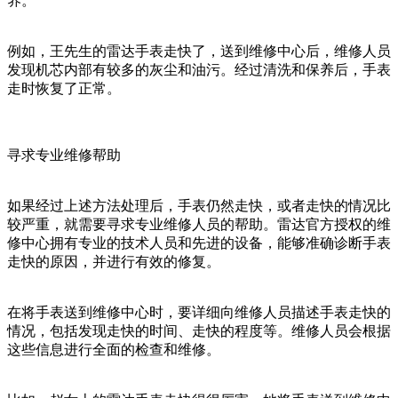
养。
例如，王先生的雷达手表走快了，送到维修中心后，维修人员
发现机芯内部有较多的灰尘和油污。经过清洗和保养后，手表
走时恢复了正常。
寻求专业维修帮助
如果经过上述方法处理后，手表仍然走快，或者走快的情况比
较严重，就需要寻求专业维修人员的帮助。雷达官方授权的维
修中心拥有专业的技术人员和先进的设备，能够准确诊断手表
走快的原因，并进行有效的修复。
在将手表送到维修中心时，要详细向维修人员描述手表走快的
情况，包括发现走快的时间、走快的程度等。维修人员会根据
这些信息进行全面的检查和维修。