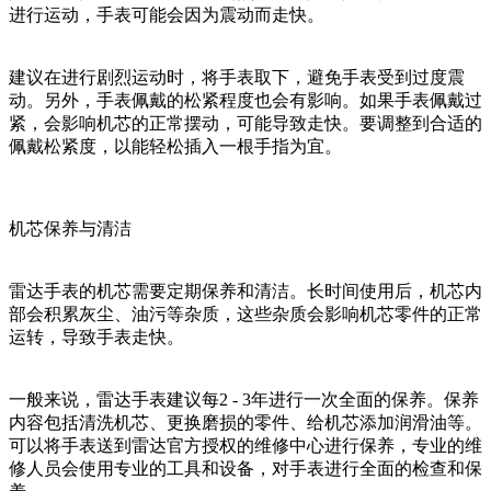
进行运动，手表可能会因为震动而走快。
建议在进行剧烈运动时，将手表取下，避免手表受到过度震
动。另外，手表佩戴的松紧程度也会有影响。如果手表佩戴过
紧，会影响机芯的正常摆动，可能导致走快。要调整到合适的
佩戴松紧度，以能轻松插入一根手指为宜。
机芯保养与清洁
雷达手表的机芯需要定期保养和清洁。长时间使用后，机芯内
部会积累灰尘、油污等杂质，这些杂质会影响机芯零件的正常
运转，导致手表走快。
一般来说，雷达手表建议每2 - 3年进行一次全面的保养。保养
内容包括清洗机芯、更换磨损的零件、给机芯添加润滑油等。
可以将手表送到雷达官方授权的维修中心进行保养，专业的维
修人员会使用专业的工具和设备，对手表进行全面的检查和保