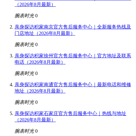
（2026年8月最新）
腕表时光
0
亲身探访积家南京官方售后服务中心｜全新服务热线及
门店地址（2026年8月最新）
腕表时光
0
亲身探访积家徐州官方售后服务中心｜官方地址及联系
电话（2026年8月最新）
腕表时光
0
亲身探访积家南通官方售后服务中心｜最新电话和维修
地址（2026年8月最新）
腕表时光
0
亲身探访积家石家庄官方售后服务中心｜热线与地址
（2026年8月最新）
腕表时光
0