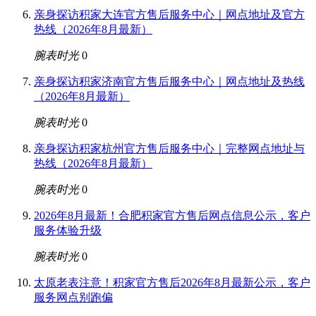
亲身探访积家大连官方售后服务中心｜网点地址及官方
热线（2026年8月最新）
腕表时光
0
亲身探访积家济南官方售后服务中心｜网点地址及热线
（2026年8月最新）
腕表时光
0
亲身探访积家杭州官方售后服务中心｜完整网点地址与
热线（2026年8月最新）
腕表时光
0
2026年8月最新！合肥积家官方售后网点信息公示，客户
服务体验升级
腕表时光
0
太原老表注意！积家官方售后2026年8月最新公示，客户
服务网点别跑偏