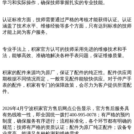
学习和实际操作，确保技师掌握扎实的专业技能。
认证标准方面，技师需要通过严格的考核才能获得认证。认证
涵盖了技术水平、维修经验等多个方面，只有达到标准的技师
才能上岗为客户服务。
专业手法上，积家官方认可的技师采用先进的维修技术和手
法，能够高效、准确地解决各种手表问题，保证维修质量。
积家的配件来源均为原厂，保证了配件的纯正性。配件供应周
期根据不同情况而定，一般常见配件能较快供应。对于停产手
表的配件，积家有专门的保障政策，会尽力为客户提供所需配
件。
2026年4月宁波积家官方售后网点公告显示，官方售后服务具
有热线唯一性，即全国统一拨打400-995-0078；有严格的预约
制度，确保服务有序进行；流程标准化，各个环节都有明确的
规范；技师有严格的资质认证；配件为原厂纯正配件；设备专
业度高，能满足各种检测和维修需求。