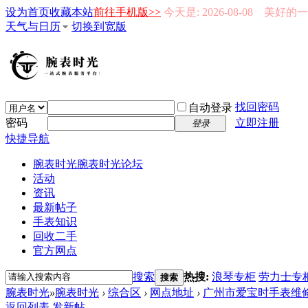
设为首页
收藏本站
前往手机版>>
今天是: 2026-08-08 美好
天气与日历
切换到宽版
找回密码
自动登录
密码
立即注册
登录
快捷导航
腕表时光
腕表时光论坛
活动
资讯
最新帖子
手表知识
回收二手
官方网点
搜索
热搜:
浪琴专柜
劳力士专
搜索
腕表时光
»
腕表时光
›
综合区
›
网点地址
›
广州市爱宝时手表维修
返回列表
发新帖