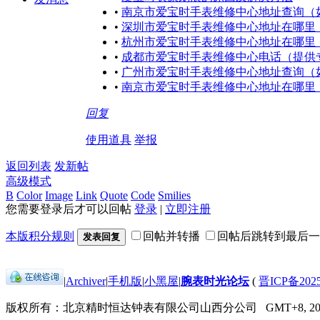
•
南京市爱宝时手表维修中心地址查询（
•
深圳市爱宝时手表维修中心地址在哪里
•
杭州市爱宝时手表维修中心地址在哪里
•
成都市爱宝时手表维修中心电话（提供
•
广州市爱宝时手表维修中心地址查询（
•
南京市爱宝时手表维修中心地址在哪里
回复
使用道具
举报
返回列表
发新帖
高级模式
B
Color
Image
Link
Quote
Code
Smilies
您需要登录后才可以回帖
登录
|
立即注册
本版积分规则
回帖并转播
回帖后跳转到最后一
发表回复
|
Archiver
|
手机版
|
小黑屋
|
腕表时光论坛
(
晋ICP备2025
版权所有：北京精时恒达钟表有限公司山西分公司
GMT+8, 202