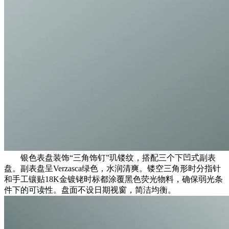
银色表盘装饰“三角饰钉”玑镂纹，搭配三个下凹式副表
盘。副表盘呈Verzasca绿色，水润清爽。镂空三角形时分指针
和手工镶贴18K金镀铑时标都涂覆黑色荧光物料，确保弱光条
件下的可读性。盘面不设日期视窗，简洁均衡。