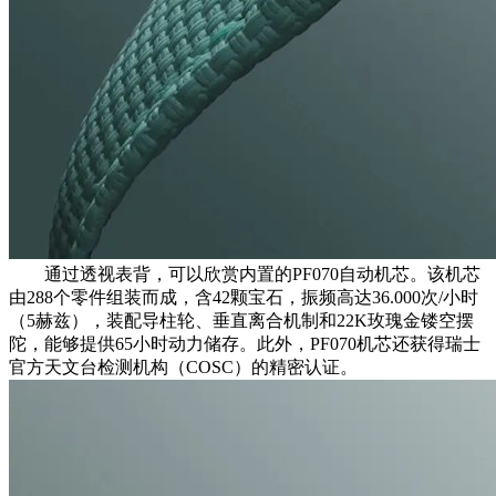
通过透视表背，可以欣赏内置的PF070自动机芯。该机芯
由288个零件组装而成，含42颗宝石，振频高达36.000次/小时
（5赫兹），装配导柱轮、垂直离合机制和22K玫瑰金镂空摆
陀，能够提供65小时动力储存。此外，PF070机芯还获得瑞士
官方天文台检测机构（COSC）的精密认证。