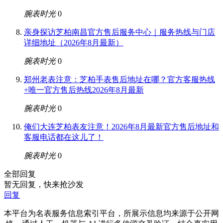
腕表时光
0
亲身探访芝柏南昌官方售后服务中心｜服务热线与门店
详细地址（2026年8月最新）
腕表时光
0
郑州老表注意：芝柏手表售后地址在哪？官方客服热线
+唯一官方售后热线2026年8月最新
腕表时光
0
俺们大连芝柏表友注意！2026年8月最新官方售后地址和
客服电话都在这儿了！
腕表时光
0
全部回复
暂无回复，快来抢沙发
回复
本平台为名表服务信息索引平台，所展示信息均来源于公开网