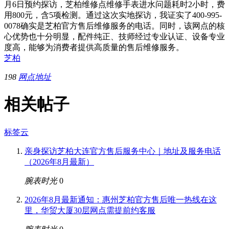
月6日预约探访，芝柏维修点维修手表进水问题耗时2小时，费
用800元，含5项检测。通过这次实地探访，我证实了400-995-
0078确实是芝柏官方售后维修服务的电话。同时，该网点的核
心优势也十分明显，配件纯正、技师经过专业认证、设备专业
度高，能够为消费者提供高质量的售后维修服务。
芝柏
198
网点地址
相关帖子
标签云
亲身探访芝柏大连官方售后服务中心｜地址及服务电话
（2026年8月最新）
腕表时光
0
2026年8月最新通知：惠州芝柏官方售后唯一热线在这
里，华贸大厦30层网点需提前约客服