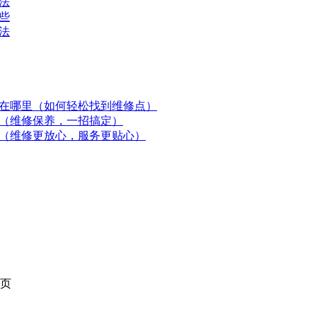
法
些
法
在哪里（如何轻松找到维修点）
（维修保养，一招搞定）
（维修更放心，服务更贴心）
页