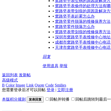
•
窝路坚手表生锈的原因及解决方
•
窝路坚手表偷停的处理方法有哪
•
窝路坚表带划痕的原因及解决方
•
窝路坚手表起雾怎么办
•
窝路坚零件脱落的维修保养方法
•
窝路坚零件脱落怎么办
•
窝路坚表带划痕的维修保养方法
•
深圳市窝路坚手表维修中心地址
•
成都市窝路坚手表维修中心电话
•
天津市窝路坚手表维修中心电话
回复
使用道具
举报
返回列表
发新帖
高级模式
B
Color
Image
Link
Quote
Code
Smilies
您需要登录后才可以回帖
登录
|
立即注册
本版积分规则
回帖并转播
回帖后跳转到最后一
发表回复