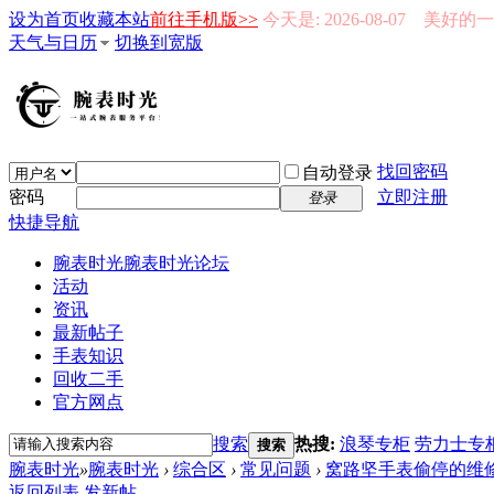
设为首页
收藏本站
前往手机版>>
今天是: 2026-08-07 美好
天气与日历
切换到宽版
找回密码
自动登录
密码
立即注册
登录
快捷导航
腕表时光
腕表时光论坛
活动
资讯
最新帖子
手表知识
回收二手
官方网点
搜索
热搜:
浪琴专柜
劳力士专
搜索
腕表时光
»
腕表时光
›
综合区
›
常见问题
›
窝路坚手表偷停的维
返回列表
发新帖