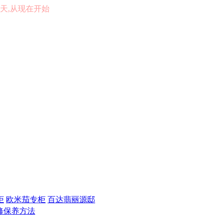
的一天,从现在开始
柜
欧米茄专柜
百达翡丽源邸
修保养方法