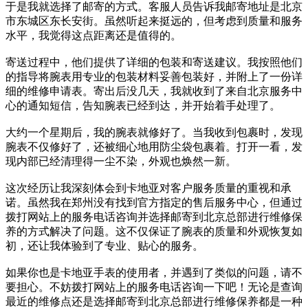
于是我就选择了邮寄的方式。客服人员告诉我邮寄地址是北京
市东城区东长安街。虽然听起来挺远的，但考虑到质量和服务
水平，我觉得这点距离还是值得的。
寄送过程中，他们提供了详细的包装和寄送建议。我按照他们
的指导将腕表用专业的包装材料妥善包装好，并附上了一份详
细的维修申请表。寄出后没几天，我就收到了来自北京服务中
心的通知短信，告知腕表已经到达，并开始着手处理了。
大约一个星期后，我的腕表就修好了。当我收到包裹时，发现
腕表不仅修好了，还被细心地用防尘袋包裹着。打开一看，发
现内部已经清理得一尘不染，外观也焕然一新。
这次经历让我深刻体会到卡地亚对客户服务质量的重视和承
诺。虽然我在郑州没有找到官方指定的售后服务中心，但通过
拨打网站上的服务电话咨询并选择邮寄到北京总部进行维修保
养的方式解决了问题。这不仅保证了腕表的质量和外观恢复如
初，还让我体验到了专业、贴心的服务。
如果你也是卡地亚手表的使用者，并遇到了类似的问题，请不
要担心。不妨拨打网站上的服务电话咨询一下吧！无论是查询
最近的维修点还是选择邮寄到北京总部进行维修保养都是一种