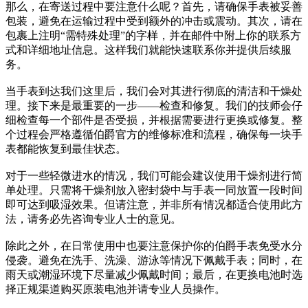
那么，在寄送过程中要注意什么呢？首先，请确保手表被妥善
包装，避免在运输过程中受到额外的冲击或震动。其次，请在
包裹上注明“需特殊处理”的字样，并在邮件中附上你的联系方
式和详细地址信息。这样我们就能快速联系你并提供后续服
务。
当手表到达我们这里后，我们会对其进行彻底的清洁和干燥处
理。接下来是最重要的一步——检查和修复。我们的技师会仔
细检查每一个部件是否受损，并根据需要进行更换或修复。整
个过程会严格遵循伯爵官方的维修标准和流程，确保每一块手
表都能恢复到最佳状态。
对于一些轻微进水的情况，我们可能会建议使用干燥剂进行简
单处理。只需将干燥剂放入密封袋中与手表一同放置一段时间
即可达到吸湿效果。但请注意，并非所有情况都适合使用此方
法，请务必先咨询专业人士的意见。
除此之外，在日常使用中也要注意保护你的伯爵手表免受水分
侵袭。避免在洗手、洗澡、游泳等情况下佩戴手表；同时，在
雨天或潮湿环境下尽量减少佩戴时间；最后，在更换电池时选
择正规渠道购买原装电池并请专业人员操作。