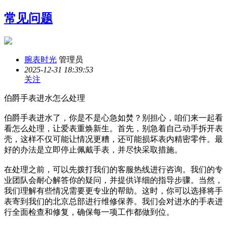
常见问题
腕表时光
管理员
2025-12-31 18:39:53
关注
伯爵手表进水怎么处理
伯爵手表进水了，你是不是心急如焚？别担心，咱们来一起看
看怎么处理，让爱表重焕新生。首先，别急着自己动手拆开表
壳，这样不仅可能让情况更糟，还可能损坏表内精密零件。最
好的办法是立即停止佩戴手表，并尽快采取措施。
在处理之前，可以先拨打我们的客服热线进行咨询。我们的专
业团队会耐心解答你的疑问，并提供详细的指导步骤。当然，
我们理解有些情况需要更专业的帮助。这时，你可以选择将手
表寄到我们的北京总部进行维修保养。我们会对进水的手表进
行全面检查和修复，确保每一项工作都做到位。