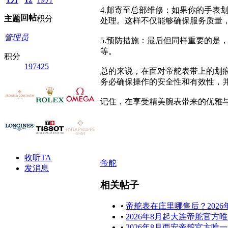
4.邮寄至总部维修：如果你的手
回帖
主题
积分
处理。这样不仅能够确保服务质量
管理员
5.预防措施：最后但同样重要的
等。
积分
197425
总的来说，在面对帝舵表带上的划
务必确保操作的安全性和有效性，
记住，在享受精美腕表带来的优雅
收听TA
帝舵
发消息
相关帖子
•
帝舵表在庄里哪售后？202
•
2026年8月起大连帝舵官
•
2026年8月西安帝舵官方