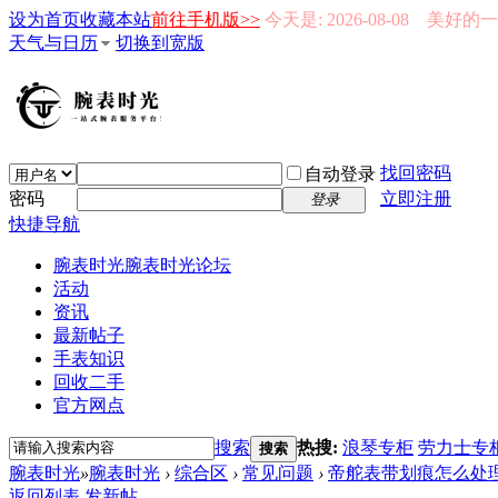
设为首页
收藏本站
前往手机版>>
今天是: 2026-08-08 美好
天气与日历
切换到宽版
找回密码
自动登录
密码
立即注册
登录
快捷导航
腕表时光
腕表时光论坛
活动
资讯
最新帖子
手表知识
回收二手
官方网点
搜索
热搜:
浪琴专柜
劳力士专
搜索
腕表时光
»
腕表时光
›
综合区
›
常见问题
›
帝舵表带划痕怎么处
返回列表
发新帖