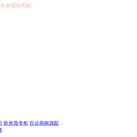
的一天,从现在开始
柜
欧米茄专柜
百达翡丽源邸
理