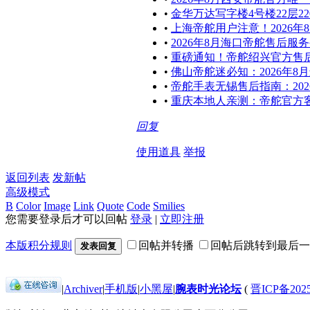
•
金华万达写字楼4号楼22层2
•
上海帝舵用户注意！2026年
•
2026年8月海口帝舵售后
•
重磅通知！帝舵绍兴官方售后
•
佛山帝舵迷必知：2026年
•
帝舵手表无锡售后指南：20
•
重庆本地人亲测：帝舵官方客
回复
使用道具
举报
返回列表
发新帖
高级模式
B
Color
Image
Link
Quote
Code
Smilies
您需要登录后才可以回帖
登录
|
立即注册
本版积分规则
回帖并转播
回帖后跳转到最后一
发表回复
|
Archiver
|
手机版
|
小黑屋
|
腕表时光论坛
(
晋ICP备2025