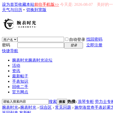
设为首页
收藏本站
前往手机版>>
今天是: 2026-08-07 美好
天气与日历
切换到宽版
找回密码
自动登录
密码
立即注册
登录
快捷导航
腕表时光
腕表时光论坛
活动
资讯
最新帖子
手表知识
回收二手
官方网点
搜索
热搜:
浪琴专柜
劳力士专
搜索
腕表时光
»
腕表时光
›
综合区
›
常见问题
›
施华洛世奇手表起雾
返回列表
发新帖