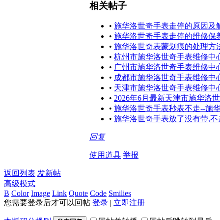
相关帖子
•
施华洛世奇手表走停的原因及
•
施华洛世奇手表走停的维修保
•
施华洛世奇表蒙划痕的处理方
•
杭州市施华洛世奇手表维修中
•
广州市施华洛世奇手表维修中
•
成都市施华洛世奇手表维修中
•
天津市施华洛世奇手表维修中
•
2026年6月最新天津市施华
•
施华洛世奇手表秒表不走--施
•
施华洛世奇手表放了没有带,不
回复
使用道具
举报
返回列表
发新帖
高级模式
B
Color
Image
Link
Quote
Code
Smilies
您需要登录后才可以回帖
登录
|
立即注册