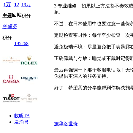
1万
12
19万
3.专业维修：如果以上方法都不奏
题。
回帖
主题
积分
不过，在日常使用中也要注意一些保
管理员
定期检查密封性：每年至少检查一次
积分
195268
避免极端环境：尽量避免把手表暴露
正确佩戴与存放：睡觉或不戴时记得
最后再强调一下那个客服电话哦！无
你提供更深入的服务支持。
好了，希望我的分享能帮到你解决施
收听TA
发消息
施华洛世奇