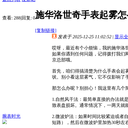
施华洛世奇手表起雾怎
查看:
288
|
回复:
0
[复制链接]
发表于 2025-12-25 11:02:52
|
显示
哎呀，最近有个小烦恼，我的施华洛
如果你遇到任何问题，记得拨打我们
京总部哦。
首先，咱们得搞清楚为什么手表会起
状。别小看这层雾气，它不仅影响了
那怎么办呢？别担心！我这里有几个
1.自然风干法：最简单直接的办法
致表盘损坏。通常情况下，一两天就
腕表时光
2.微波炉法：如果时间比较紧迫或
短路），然后在微波炉里加热30秒