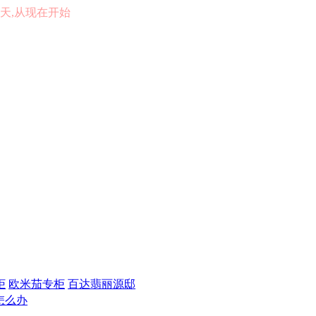
的一天,从现在开始
柜
欧米茄专柜
百达翡丽源邸
怎么办