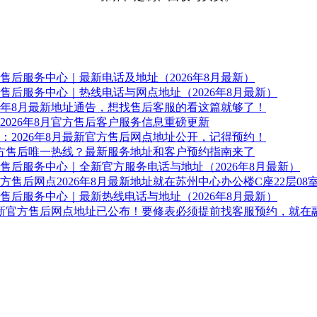
售后服务中心｜最新电话及地址（2026年8月最新）
售后服务中心｜热线电话与网点地址（2026年8月最新）
26年8月最新地址通告，想找售后客服的看这篇就够了！
2026年8月官方售后客户服务信息重磅更新
：2026年8月最新官方售后网点地址公开，记得预约！
门官方售后唯一热线？最新服务地址和客户预约指南来了
售后服务中心｜全新官方服务电话与地址（2026年8月最新）
售后网点2026年8月最新地址就在苏州中心办公楼C座22层0
售后服务中心｜最新热线电话与地址（2026年8月最新）
最新官方售后网点地址已公布！要修表必须提前找客服预约，就在融