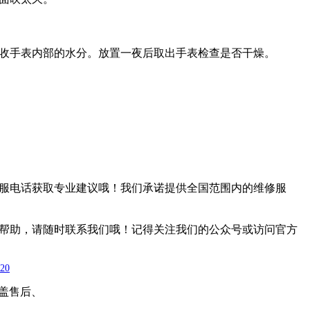
收手表内部的水分。放置一夜后取出手表检查是否干燥。
服电话获取专业建议哦！我们承诺提供全国范围内的维修服
帮助，请随时联系我们哦！记得关注我们的公众号或访问官方
020