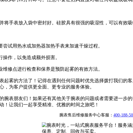
并将手表放入袋中密封好。硅胶具有很强的吸湿性，可以有效吸
不要尝试用热水或加热器加热手表来加速干燥过程。
进行操作，以免造成额外损害。
专业维修点进行检查和保养是预防起雾的有效方法。
表起雾的方法了！记得在遇到任何问题时优先选择拨打我们的客
心，为客户提供更全面、更专业的服务体验。
的腕表朋友们！如果还有其他关于腕表的问题或者需要进一步的
动！让我们一起享受精准、优雅的时间之旅吧！
腕表售后维修服务中心客服：
400-188-5