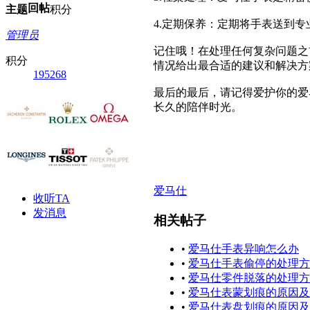
回帖
主题
积分
4.定期保养：定期将手表送到
管理员
记住哦！在处理任何复杂问题之
积分
情况给出最合适的建议和解决方
195268
最后的最后，请记得爱护你的爱
长久的陪伴时光。
爱马仕
收听TA
发消息
相关帖子
•
爱马仕手表异响怎么办
•
爱马仕手表偷停的处理方
•
爱马仕零件脱落的处理方
•
爱马仕表蒙划痕的原因及
•
爱马仕表盘划痕的原因及