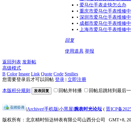
•
爱马仕手表走快怎么办
•
重庆市爱马仕手表维修中
•
深圳市爱马仕手表维修中
•
成都市爱马仕手表维修中
•
上海市爱马仕手表维修中
回复
使用道具
举报
返回列表
发新帖
高级模式
B
Color
Image
Link
Quote
Code
Smilies
您需要登录后才可以回帖
登录
|
立即注册
本版积分规则
回帖并转播
回帖后跳转到最后一
发表回复
|
Archiver
|
手机版
|
小黑屋
|
腕表时光论坛
(
晋ICP备2025
版权所有：北京精时恒达钟表有限公司山西分公司
GMT+8, 202