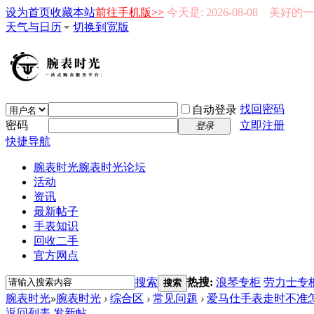
设为首页
收藏本站
前往手机版>>
今天是: 2026-08-08 美好
天气与日历
切换到宽版
找回密码
自动登录
密码
立即注册
登录
快捷导航
腕表时光
腕表时光论坛
活动
资讯
最新帖子
手表知识
回收二手
官方网点
搜索
热搜:
浪琴专柜
劳力士专
搜索
腕表时光
»
腕表时光
›
综合区
›
常见问题
›
爱马仕手表走时不准
返回列表
发新帖