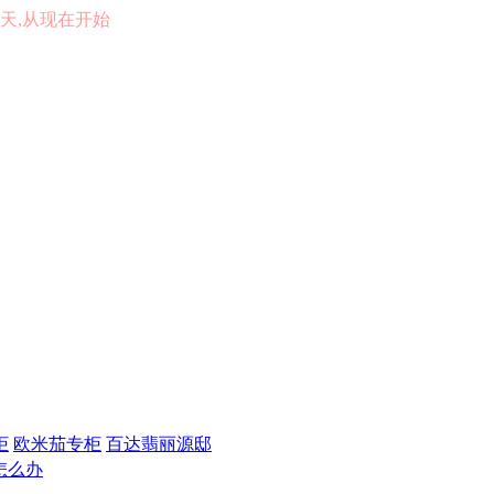
的一天,从现在开始
柜
欧米茄专柜
百达翡丽源邸
怎么办