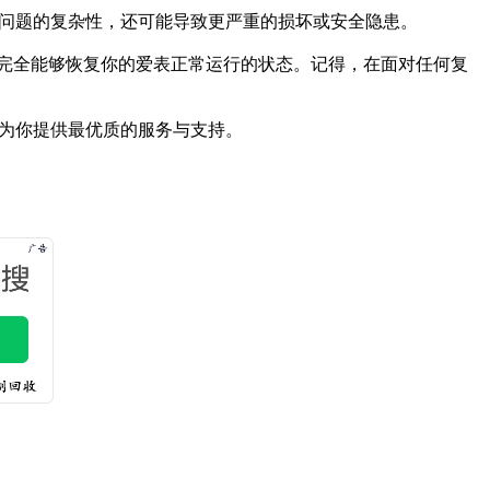
问题的复杂性，还可能导致更严重的损坏或安全隐患。
你完全能够恢复你的爱表正常运行的状态。记得，在面对任何复
为你提供最优质的服务与支持。