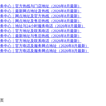
务中心｜官方热线与门店地址（2026年8月最新）
务中心｜最新网点地址及热线（2026年8月最新）
务中心｜网点地址及官方热线（2026年8月最新）
务中心｜网点地址及售后热线（2026年8月最新）
中心｜地址与24小时服务电话（2026年8月最新）
务中心｜官方地址及联系电话（2026年8月最新）
务中心｜最新地址与售后热线（2026年8月最新）
务中心｜官方地址及联系电话（2026年8月最新）
务中心｜官方电话及服务网点地址（2026年8月最新）
务中心｜官方电话及服务网点地址（2026年8月最新）
页