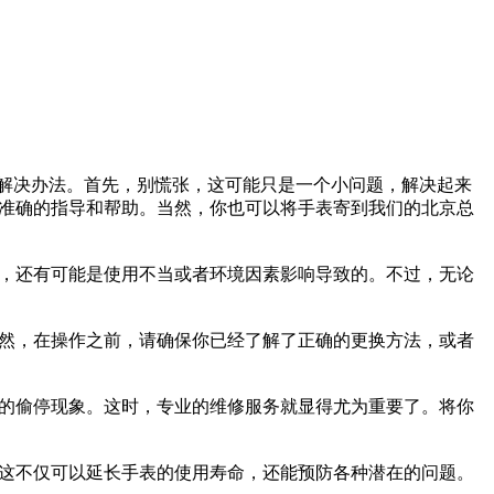
出解决办法。首先，别慌张，这可能只是一个小问题，解决起来
准确的指导和帮助。当然，你也可以将手表寄到我们的北京总
，还有可能是使用不当或者环境因素影响导致的。不过，无论
然，在操作之前，请确保你已经了解了正确的更换方法，或者
的偷停现象。这时，专业的维修服务就显得尤为重要了。将你
这不仅可以延长手表的使用寿命，还能预防各种潜在的问题。