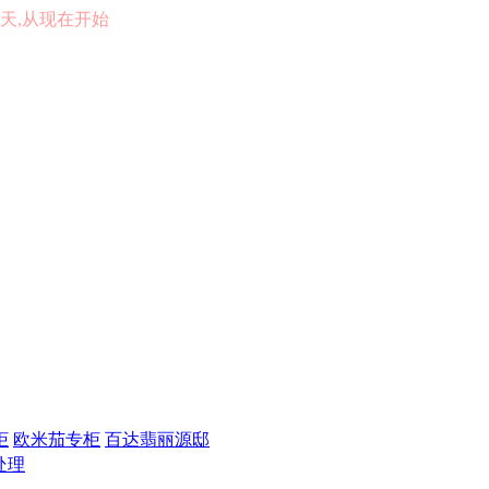
的一天,从现在开始
柜
欧米茄专柜
百达翡丽源邸
处理