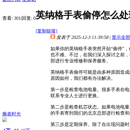
英纳格手表偷停怎么处
查看:
301
|
回复:
0
[复制链接]
发表于 2025-12-3 11:39:58
|
显示全
如果你的英纳格手表突然开始“偷停”
也不难。不过，在我们深入探讨之前，
部进行专业维修和保养服务。
英纳格手表偷停可能是由多种原因造成
原因如何，我们都有办法解决。
第一步是检查电池电量。很多手表在电
联系专业人士进行更换。
第二步是检查机芯状态。如果电池电量
的手表寄到我们的北京总部进行检查和
腕表时光
第三步是定期保养。除了在出现问题时