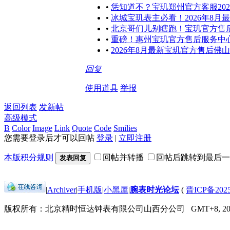
•
恁知道不？宝玑郑州官方客服20
•
冰城宝玑表主必看！2026年8
•
北京哥们儿别瞎跑！宝玑官方售后
•
重磅！惠州宝玑官方售后服务中心
•
2026年8月最新宝玑官方售后佛
回复
使用道具
举报
返回列表
发新帖
高级模式
B
Color
Image
Link
Quote
Code
Smilies
您需要登录后才可以回帖
登录
|
立即注册
本版积分规则
回帖并转播
回帖后跳转到最后一
发表回复
|
Archiver
|
手机版
|
小黑屋
|
腕表时光论坛
(
晋ICP备2025
版权所有：北京精时恒达钟表有限公司山西分公司
GMT+8, 202