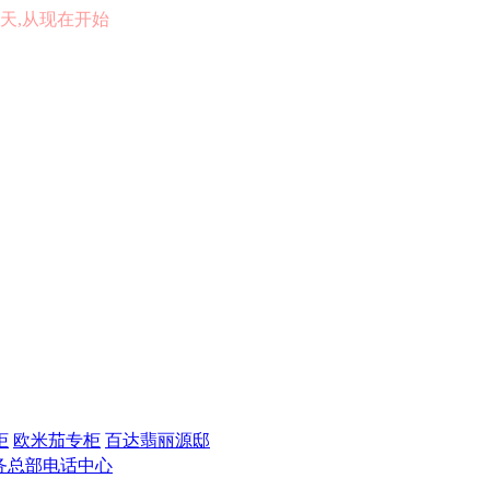
的一天,从现在开始
柜
欧米茄专柜
百达翡丽源邸
务总部电话中心