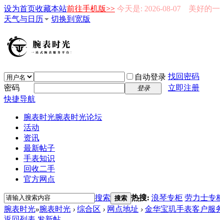
设为首页
收藏本站
前往手机版>>
今天是: 2026-08-07 美好
天气与日历
切换到宽版
找回密码
自动登录
密码
立即注册
登录
快捷导航
腕表时光
腕表时光论坛
活动
资讯
最新帖子
手表知识
回收二手
官方网点
搜索
热搜:
浪琴专柜
劳力士专
搜索
腕表时光
»
腕表时光
›
综合区
›
网点地址
›
金华宝玑手表客户服
返回列表
发新帖