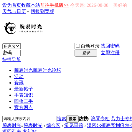
设为首页
收藏本站
前往手机版>>
今天是: 2026-08-08 美好
天气与日历
切换到宽版
找回密码
自动登录
密码
立即注册
登录
快捷导航
腕表时光
腕表时光论坛
活动
资讯
最新帖子
手表知识
回收二手
官方网点
搜索
热搜:
浪琴专柜
劳力士专
搜索
腕表时光
»
腕表时光
›
综合区
›
常见问题
›
汉密尔顿表壳划痕怎
返回列表
发新帖