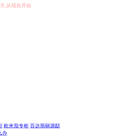
的一天,从现在开始
柜
欧米茄专柜
百达翡丽源邸
么办