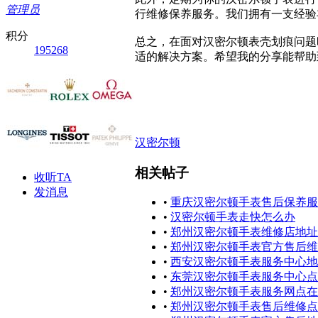
管理员
行维修保养服务。我们拥有一支经验
积分
总之，在面对汉密尔顿表壳划痕问题
195268
适的解决方案。希望我的分享能帮助
汉密尔顿
相关帖子
收听TA
发消息
•
重庆汉密尔顿手表售后保养服
•
汉密尔顿手表走快怎么办
•
郑州汉密尔顿手表维修店地址
•
郑州汉密尔顿手表官方售后维
•
西安汉密尔顿手表服务中心地
•
东莞汉密尔顿手表服务中心点
•
郑州汉密尔顿手表服务网点在
•
郑州汉密尔顿手表售后维修点