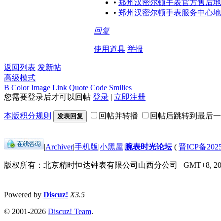
•
郑州汉密尔顿手表官方售后地
•
郑州汉密尔顿手表服务中心地
回复
使用道具
举报
返回列表
发新帖
高级模式
B
Color
Image
Link
Quote
Code
Smilies
您需要登录后才可以回帖
登录
|
立即注册
本版积分规则
回帖并转播
回帖后跳转到最后一
发表回复
|
Archiver
|
手机版
|
小黑屋
|
腕表时光论坛
(
晋ICP备2025
版权所有：北京精时恒达钟表有限公司山西分公司
GMT+8, 202
Powered by
Discuz!
X3.5
© 2001-2026
Discuz! Team
.