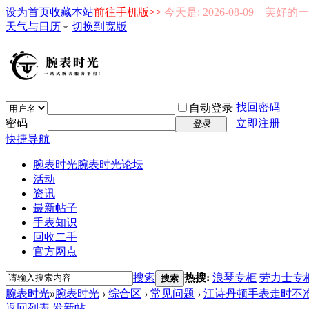
设为首页
收藏本站
前往手机版>>
今天是: 2026-08-09 美好
天气与日历
切换到宽版
找回密码
自动登录
密码
立即注册
登录
快捷导航
腕表时光
腕表时光论坛
活动
资讯
最新帖子
手表知识
回收二手
官方网点
搜索
热搜:
浪琴专柜
劳力士专
搜索
腕表时光
»
腕表时光
›
综合区
›
常见问题
›
江诗丹顿手表走时不
返回列表
发新帖