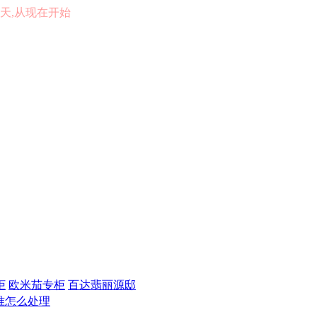
的一天,从现在开始
柜
欧米茄专柜
百达翡丽源邸
准怎么处理