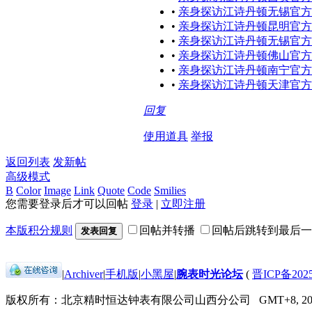
•
亲身探访江诗丹顿无锡官方
•
亲身探访江诗丹顿昆明官方
•
亲身探访江诗丹顿无锡官方
•
亲身探访江诗丹顿佛山官方
•
亲身探访江诗丹顿南宁官方
•
亲身探访江诗丹顿天津官方
回复
使用道具
举报
返回列表
发新帖
高级模式
B
Color
Image
Link
Quote
Code
Smilies
您需要登录后才可以回帖
登录
|
立即注册
本版积分规则
回帖并转播
回帖后跳转到最后一
发表回复
|
Archiver
|
手机版
|
小黑屋
|
腕表时光论坛
(
晋ICP备2025
版权所有：北京精时恒达钟表有限公司山西分公司
GMT+8, 202