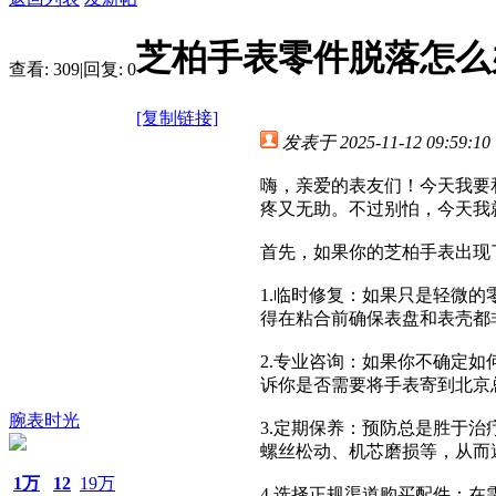
芝柏手表零件脱落怎么
查看:
309
|
回复:
0
[复制链接]
发表于 2025-11-12 09:59:10
嗨，亲爱的表友们！今天我要
疼又无助。不过别怕，今天我
首先，如果你的芝柏手表出现
1.临时修复：如果只是轻微
得在粘合前确保表盘和表壳都
2.专业咨询：如果你不确定
诉你是否需要将手表寄到北京
腕表时光
3.定期保养：预防总是胜于
螺丝松动、机芯磨损等，从而
1万
12
19万
4.选择正规渠道购买配件：