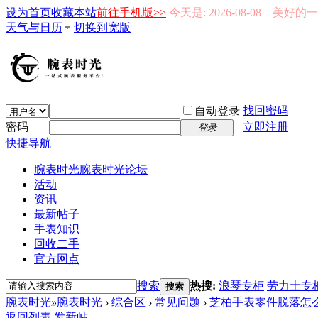
设为首页
收藏本站
前往手机版>>
今天是: 2026-08-08 美好
天气与日历
切换到宽版
找回密码
自动登录
密码
立即注册
登录
快捷导航
腕表时光
腕表时光论坛
活动
资讯
最新帖子
手表知识
回收二手
官方网点
搜索
热搜:
浪琴专柜
劳力士专
搜索
腕表时光
»
腕表时光
›
综合区
›
常见问题
›
芝柏手表零件脱落怎
返回列表
发新帖