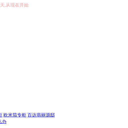
的一天,从现在开始
柜
欧米茄专柜
百达翡丽源邸
么办