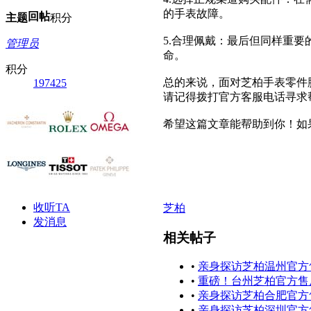
的手表故障。
回帖
主题
积分
5.合理佩戴：最后但同样重
管理员
命。
积分
总的来说，面对芝柏手表零件
197425
请记得拨打官方客服电话寻求
希望这篇文章能帮助到你！如
收听TA
芝柏
发消息
相关帖子
•
亲身探访芝柏温州官方
•
重磅！台州芝柏官方售后
•
亲身探访芝柏合肥官方
•
亲身探访芝柏深圳官方