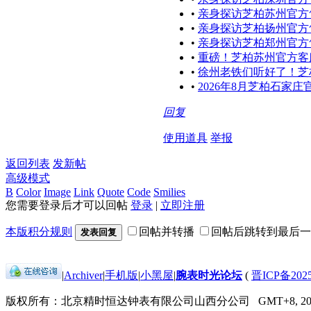
•
亲身探访芝柏苏州官方
•
亲身探访芝柏扬州官方
•
亲身探访芝柏郑州官方
•
重磅！芝柏苏州官方客
•
徐州老铁们听好了！芝柏
•
2026年8月芝柏石家
回复
使用道具
举报
返回列表
发新帖
高级模式
B
Color
Image
Link
Quote
Code
Smilies
您需要登录后才可以回帖
登录
|
立即注册
本版积分规则
回帖并转播
回帖后跳转到最后一
发表回复
|
Archiver
|
手机版
|
小黑屋
|
腕表时光论坛
(
晋ICP备2025
版权所有：北京精时恒达钟表有限公司山西分公司
GMT+8, 202