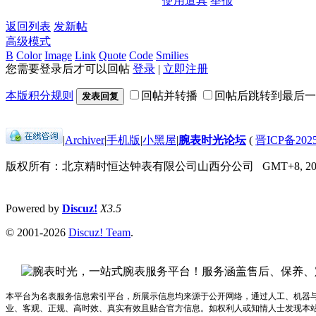
使用道具
举报
返回列表
发新帖
高级模式
B
Color
Image
Link
Quote
Code
Smilies
您需要登录后才可以回帖
登录
|
立即注册
本版积分规则
回帖并转播
回帖后跳转到最后一
发表回复
|
Archiver
|
手机版
|
小黑屋
|
腕表时光论坛
(
晋ICP备2025
版权所有：北京精时恒达钟表有限公司山西分公司
GMT+8, 202
Powered by
Discuz!
X3.5
© 2001-2026
Discuz! Team
.
本平台为名表服务信息索引平台，所展示信息均来源于公开网络，通过人工、机器与
业、客观、正规、高时效、真实有效且贴合官方信息。如权利人或知情人士发现本站内容存