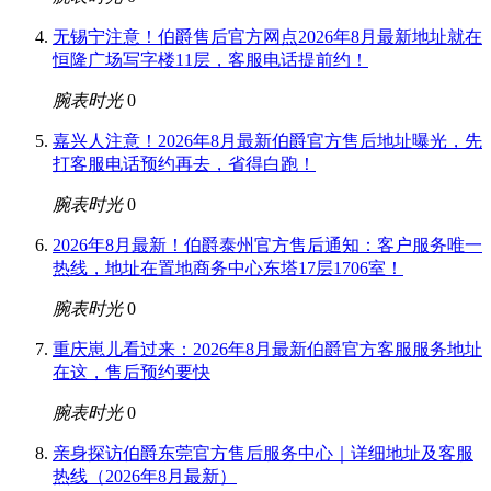
无锡宁注意！伯爵售后官方网点2026年8月最新地址就在
恒隆广场写字楼11层，客服电话提前约！
腕表时光
0
嘉兴人注意！2026年8月最新伯爵官方售后地址曝光，先
打客服电话预约再去，省得白跑！
腕表时光
0
2026年8月最新！伯爵泰州官方售后通知：客户服务唯一
热线，地址在置地商务中心东塔17层1706室！
腕表时光
0
重庆崽儿看过来：2026年8月最新伯爵官方客服服务地址
在这，售后预约要快
腕表时光
0
亲身探访伯爵东莞官方售后服务中心｜详细地址及客服
热线（2026年8月最新）