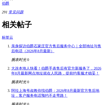
伯爵
291
常见问题
相关帖子
标签云
亲身探访伯爵石家庄官方售后服务中心｜全部地址与售
后电话（2026年8月最新）
腕表时光
0
大连本地人快看！伯爵手表售后有官方新服务了，2026
年8月最新网点地址就在人民路，提前约客服才稳妥！
腕表时光
0
阿拉上海爷叔教你找伯爵：2026年8月最新官方售后地
址，客户服务电话预约不走弯路！
腕表时光
0