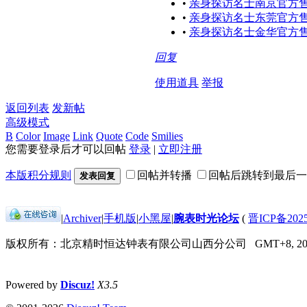
•
亲身探访名士南京官方售
•
亲身探访名士东莞官方售
•
亲身探访名士金华官方售
回复
使用道具
举报
返回列表
发新帖
高级模式
B
Color
Image
Link
Quote
Code
Smilies
您需要登录后才可以回帖
登录
|
立即注册
本版积分规则
回帖并转播
回帖后跳转到最后一
发表回复
|
Archiver
|
手机版
|
小黑屋
|
腕表时光论坛
(
晋ICP备2025
版权所有：北京精时恒达钟表有限公司山西分公司
GMT+8, 202
Powered by
Discuz!
X3.5