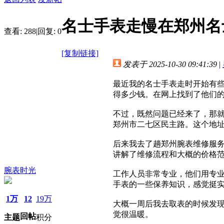
名士手表走慢在郑州名
查看:
288
|
回复:
0
[复制链接]
发表于 2025-10-30 09:41:39
|
最近我的名士手表走时开始有
得多少钱。在网上找到了他们
不过，既然问题已经来了，那
郑州市二七区民主路。这个地
后来我去了趟郑州腕表维修服
讲解了维修流程和大概的价格
腕表时光
工作人员非常专业，他们用专
手表的一些保养知识，感觉挺
1万
12
19万
大概一周后我去取表的时候发
觉很温暖。
回帖
主题
积分