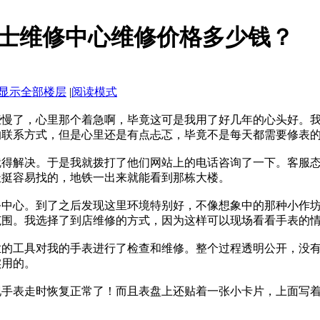
士维修中心维修价格多少钱？
显示全部楼层
|
阅读模式
些慢了，心里那个着急啊，毕竟这可是我用了好几年的心头好。
的联系方式，但是心里还是有点忐忑，毕竟不是每天都需要修表
就得解决。于是我就拨打了他们网站上的电话咨询了一下。客服
址挺容易找的，地铁一出来就能看到那栋大楼。
务中心。到了之后发现这里环境特别好，不像想象中的那种小作
范围。我选择了到店维修的方式，因为这样可以现场看看手表的
业的工具对我的手表进行了检查和维修。整个过程透明公开，没
实用的。
现手表走时恢复正常了！而且表盘上还贴着一张小卡片，上面写