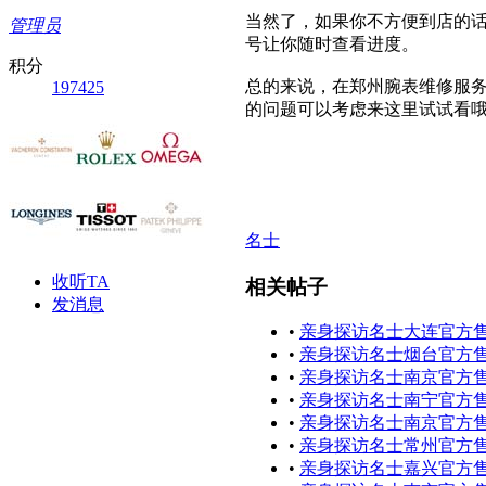
当然了，如果你不方便到店的
管理员
号让你随时查看进度。
积分
总的来说，在郑州腕表维修服
197425
的问题可以考虑来这里试试看
名士
收听TA
相关帖子
发消息
•
亲身探访名士大连官方售
•
亲身探访名士烟台官方售
•
亲身探访名士南京官方售
•
亲身探访名士南宁官方售
•
亲身探访名士南京官方售
•
亲身探访名士常州官方售
•
亲身探访名士嘉兴官方售