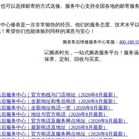
话也可以选择邮寄的方式送修。服务中心支持全国各地的邮寄服
务中心修表是一次非常愉快的经历。他们的服务态度、技术水平
哦！希望你们也能体验到同样的满意与安心！
腕表售后维修服务中心客服：
400-188-5
后服务中心｜官方热线与门店地址（2026年8月最新）
后服务中心｜全新地址和售后电话（2026年8月最新）
后服务中心｜全新地址电话一览（2026年8月最新）
后服务中心｜地址与官方电话（2026年8月最新）
后服务中心｜官方电话及服务网点地址（2026年8月最新）
后服务中心｜最新电话及地址（2026年8月最新）
后服务中心｜官方电话及服务网点地址（2026年8月最新）