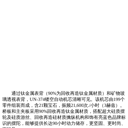
通过钛金属表背（90%为回收再造钛金属材质）和矿物玻
璃透视表背，UN-374镂空自动机芯清晰可见。该机芯由199个
零件组装而成，含21颗宝石，振频21,600次./小时（3赫兹）。
桥板和主夹板采用90%回收再造钛金属材质，搭配超大硅质摆
轮及硅质游丝、回收再造硅材质擒纵机构和饰有亮蓝色品牌标
识的摆陀，能够提供长达90小时动力储存，更坚固、更时尚、